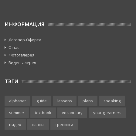
ИНФОРМАЦИЯ
Договор-Оферта
О нас
Фотогалерея
Видеогалерея
ТЭГИ
alphabet
guide
lessons
plans
speaking
summer
textbook
vocabulary
young learners
видео
планы
тренинги