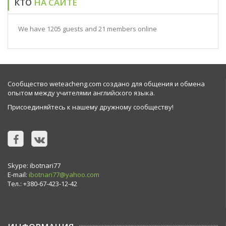
КТО
НА САЙТЕ
We have 1205 guests and 21 members online
Сообщество weteacheng.com создано для общения и обмена
опытом между учителями английского языка.
Присоединяйтесь к нашему дружному сообществу!
Skype: ibotnari77
E-mail:
ibotnari77@yahoo.com
Тел.: +380-67-423-12-42