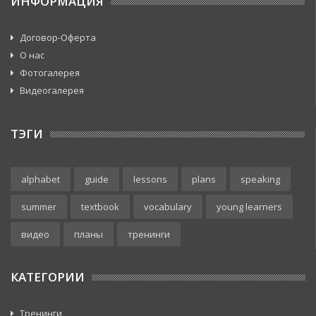
ИНФОРМАЦИЯ
Договор-Оферта
О нас
Фотогалерея
Видеогалерея
ТЭГИ
alphabet
guide
lessons
plans
speaking
summer
textbook
vocabulary
young learners
видео
планы
тренинги
КАТЕГОРИИ
Тренинги