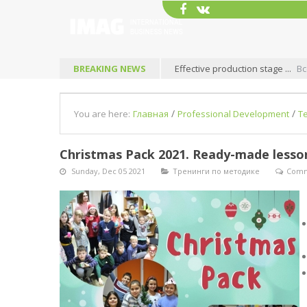
BREAKING NEWS
Effective production stage ...
Вс
/
/
You are here:
Главная
Professional Development
T
Christmas Pack 2021. Ready-made lesson
Sunday, Dec 05 2021
Тренинги по методике
Comm