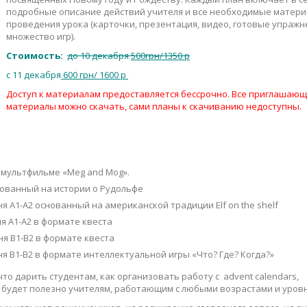
подробные описание действий учителя и все необходимые матери
проведения урока (карточки, презентация, видео, готовые упражн
множество игр).
Стоимость:
до 10 декабря
500грн/1350 р
c 11 декабря
600 грн/ 1600 р
Доступ к материалам предоставляется бессрочно. Все приглашаю
материалы можно скачать, сами планы к скачиванию недоступны.
 мультфильме «Meg and Mog».
нованный на истории о Рудольфе
 A1-A2 основанный на американской традиции Elf on the shelf
я A1-A2 в формате квеста
я B1-B2 в формате квеста
я B1-B2 в формате интеллектуальной игры «Что? Где? Когда?»
то дарить студентам, как организовать работу с advent calendars,
о будет полезно учителям, работающим с любыми возрастами и уров