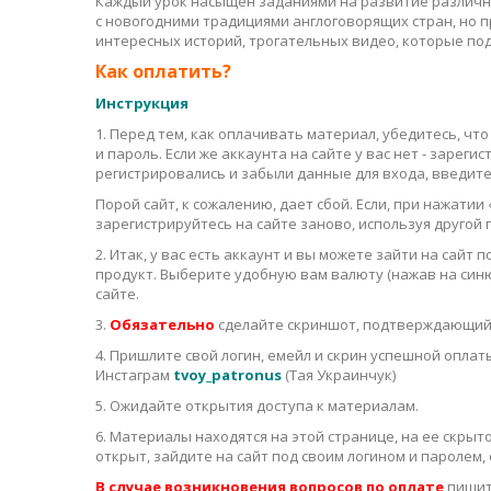
Каждый урок насыщен заданиями на развитие различны
с новогодними традициями англоговорящих стран, но п
интересных историй, трогательных видео, которые п
Как оплатить?
Инструкция
1. Перед тем, как оплачивать материал, убедитесь, что
и пароль. Если же аккаунта на сайте у вас нет - зареги
регистрировались и забыли данные для входа, введите 
Порой сайт, к сожалению, дает сбой. Если, при нажатии
зарегистрируйтесь на сайте заново, используя другой
2. Итак, у вас есть аккаунт и вы можете зайти на сай
продукт. Выберите удобную вам валюту (нажав на син
сайте.
3.
Обязательно
сделайте скриншот, подтверждающий
4. Пришлите свой логин, емейл и скрин успешной опла
Инстаграм
tvoy_patronus
(Тая Украинчук)
5. Ожидайте открытия доступа к материалам.
6. Материалы находятся на этой странице, на ее скрыто
открыт, зайдите на сайт под своим логином и паролем
В случае возникновения вопросов по оплате
пишит