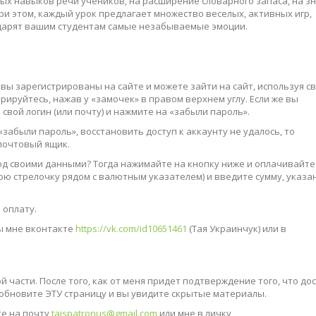
х навыков речи учеников, на расширение словарного запаса, на з
ри этом, каждый урок предлагает множество веселых, активных игр,
одарят вашим студентам самые незабываемые эмоции.
 вы зарегистрированы на сайте и можете зайти на сайт, используя с
стрируйтесь, нажав у «замочек» в правом верхнем углу. Если же вы
свой логин (или почту) и нажмите на «забыли пароль».
 «забыли пароль», восстановить доступ к аккаунту не удалось, то
 почтовый ящик.
т под своими данными? Тогда нажимайте на кнопку ниже и оплачивайте
юю стрелочку рядом с валютным указателем) и введите сумму, указ
 оплату.
ты мне вконтакте
https://vk.com/id10651461
(Тая Украинчук) или в
й части. После того, как от меня придет подтверждение того, что до
, обновите ЭТУ страницу и вы увидите скрытые материалы.
е на почту
taispatronus@gmail.com
или мне в личку