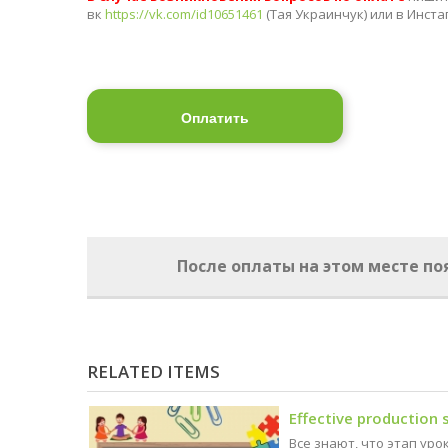
вк
https://vk.com/id10651461
(Тая Украинчук) или в Инст
Оплатить
После оплаты на этом месте п
RELATED ITEMS
Effective production 
Все знают, что этап уро