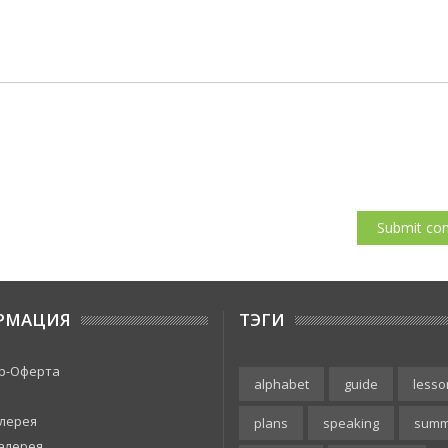
РМАЦИЯ
ТЭГИ
р-Оферта
alphabet
guide
lesso
лерея
plans
speaking
summ
алерея