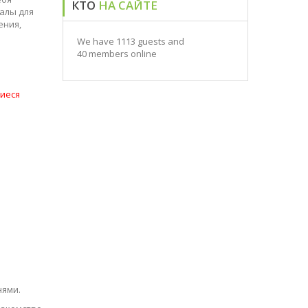
КТО
НА САЙТЕ
алы для
ения,
We have 1113 guests and
40 members online
щиеся
нями.