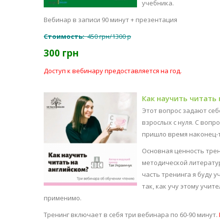
учебника.
Вебинар в записи 90 минут + презентация
Стоимость:
450 грн/1300 р
300 грн
Доступ к вебинару предоставляется на год.
Как научить читать
Этот вопрос задают себ
взрослых с нуля. С вопр
пришло время наконец-т
Основная ценность трен
методической литератур
часть тренинга я буду у
так, как учу этому учит
применимо.
Тренинг включает в себя три вебинара по 60-90 минут.