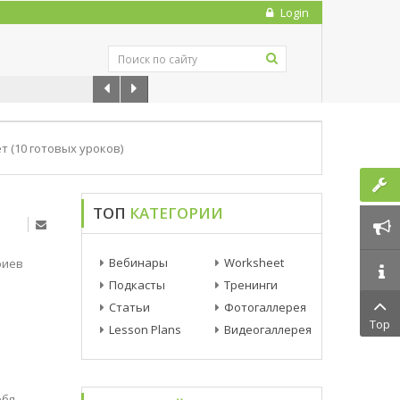
Login
1
т (10 готовых уроков)
ТОП
КАТЕГОРИИ
Вебинары
Worksheet
риев
Подкасты
Тренинги
Статьи
Фотогаллерея
Top
Lesson Plans
Видеогаллерея
ебя