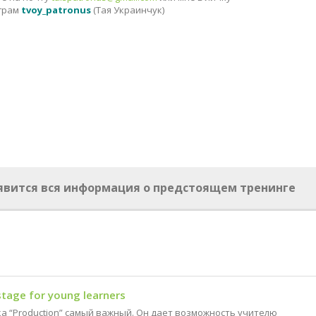
аграм
tvoy_patronus
(Тая Украинчук)
оявится вся информация о предстоящем тренинге
stage for young learners
ка “Production” самый важный. Он дает возможность учителю