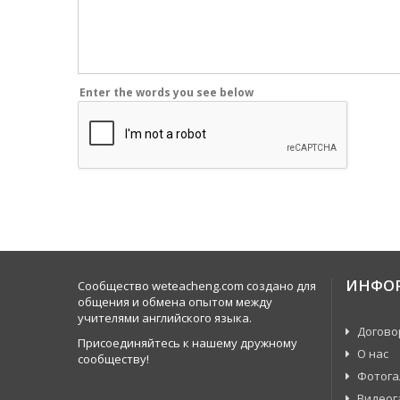
Enter the words you see below
ИНФО
Сообщество weteacheng.com создано для
общения и обмена опытом между
учителями английского языка.
Догово
Присоединяйтесь к нашему дружному
О нас
сообществу!
Фотога
Видеог