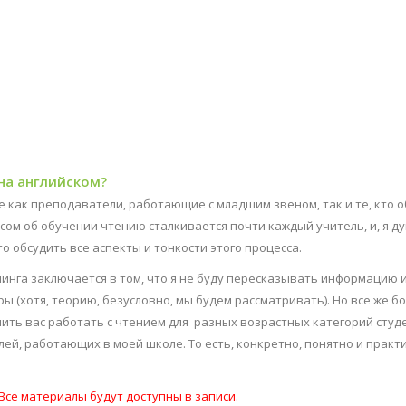
 на английском?
е как преподаватели, работающие с младшим звеном, так и те, кто 
осом об обучении чтению сталкивается почти каждый учитель, и, я д
о обсудить все аспекты и тонкости этого процесса.
инга заключается в том, что я не буду пересказывать информацию 
ы (хотя, теорию, безусловно, мы будем рассматривать). Но все же 
чить вас работать с чтением для
разных возрастных категорий студ
елей, работающих в моей школе. То есть, конкретно, понятно и практ
Все материалы будут доступны в записи.