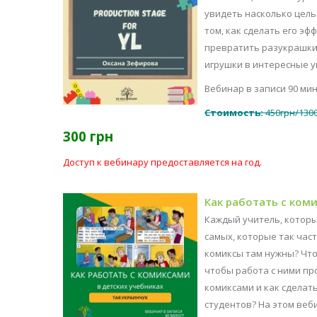
увидеть насколько цель 
том, как сделать его э
превратить разукрашки,
игрушки в интересные уп
Вебинар в записи 90 ми
Стоимость:
450грн/1300
300 грн
Доступ к вебинару предоставляется на год.
Как работать с ком
Каждый учитель, который
самых, которые так час
комиксы там нужны? Что
чтобы работа с ними пр
комиксами и как сделат
студентов? На этом веб