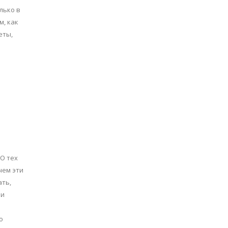
лько в
м, как
еты,
 О тех
чем эти
ать,
ми
о