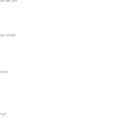
накомство
вои логин
анную
ступ