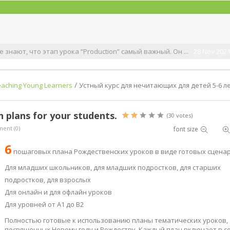
е знают, что этап урока “Production” самый важный. Он ...
- 28 Nov 202
/
eaching Young Learners
Устный курс для нечитающих для детей 5-6 ле
 plans for your students.
(30 votes)
ent (0)
font size
6
пошаговых плана Рождественских уроков в виде готовых сцена
Для младших школьников, для младших подростков, для старших
подростков, для взрослых
Для онлайн и для офлайн уроков
Для уровней от A1 до B2
Полностью готовые к использованию планы тематических уроков,
посвященных Новому году и Рождеству. Каждый план включает в с