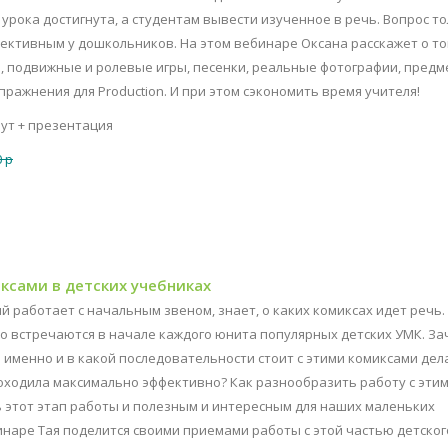
урока достигнута, а студентам вывести изученное в речь. Вопрос то
ффективным у дошкольников. На этом вебинаре Оксана расскажет о то
 подвижные и ролевые игры, песенки, реальные фотографии, предм
ражнения для Production. И при этом сэкономить время учителя!
нут + презентация
 р
иксами в детских учебниках
 работает с начальным звеном, знает, о каких комиксах идет речь.
то встречаются в начале каждого юнита популярных детских УМК. За
 именно и в какой последовательности стоит с этими комиксами дел
оходила максимально эффективно? Как разнообразить работу с эти
ь этот этап работы и полезным и интересным для наших маленьких
инаре Тая поделится своими приемами работы с этой частью детског