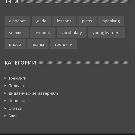
ТЭГИ
alphabet
guide
lessons
plans
speaking
summer
textbook
vocabulary
young learners
видео
планы
тренинги
КАТЕГОРИИ
Тренинги
Подкасты
Дидатические материалы
Новости
Статьи
Блог