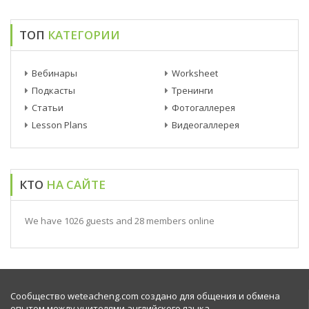
ТОП
КАТЕГОРИИ
Вебинары
Worksheet
Подкасты
Тренинги
Статьи
Фотогаллерея
Lesson Plans
Видеогаллерея
КТО
НА САЙТЕ
We have 1026 guests and 28 members online
Сообщество weteacheng.com создано для общения и обмена
опытом между учителями английского языка.