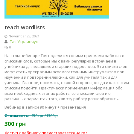
teach wordlists
November 28, 2021
Тая Украинчук
0
На этом вебинаре Тая поделится своими приемами работы со
списками слов, которые мы с вами регулярно встречаем в
учебниках для младших и старших подростков. Эти списки слов
могут стать прекрасным вспомогательным инструментом при
изучении и повторении лексики, как для учителя так и для
ученика. Главное, понимать, с какой стороны, когда и как к этим
спискам подойти. Практически применимая информация обо
всех необходимых этапах работы со списками слов и о
различных вариантах того, как эту работу разнообразить.
Вебинар в записи 90 минут + презентация
Стоимость:
450 грн/1300 р
300 грн
Доступ к вебинару предоставляется на год.