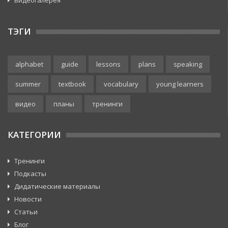
Видеогалерея
ТЭГИ
alphabet
guide
lessons
plans
speaking
summer
textbook
vocabulary
young learners
видео
планы
тренинги
КАТЕГОРИИ
Тренинги
Подкасты
Дидатические материалы
Новости
Статьи
Блог