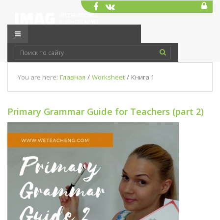
/
/
You are here:
Главная
Worksheet
Книга 1
Primary Grammar Guide for Teachers (part 2)