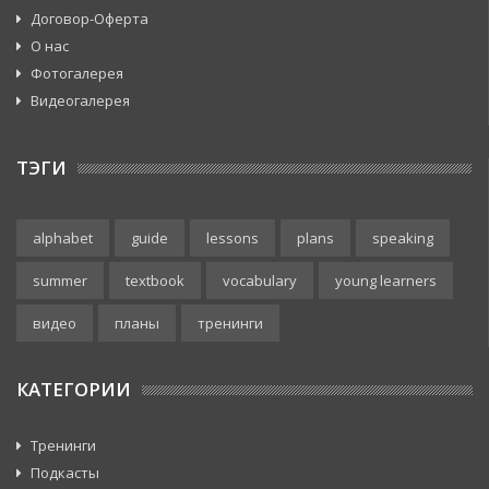
Договор-Оферта
О нас
Фотогалерея
Видеогалерея
ТЭГИ
alphabet
guide
lessons
plans
speaking
summer
textbook
vocabulary
young learners
видео
планы
тренинги
КАТЕГОРИИ
Тренинги
Подкасты