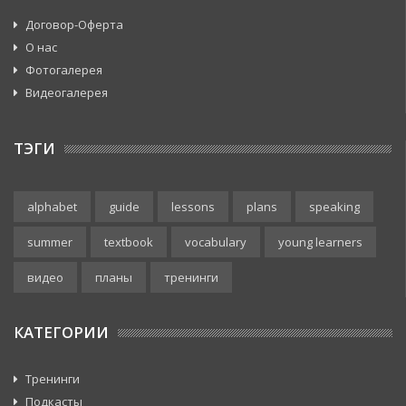
Договор-Оферта
О нас
Фотогалерея
Видеогалерея
ТЭГИ
alphabet
guide
lessons
plans
speaking
summer
textbook
vocabulary
young learners
видео
планы
тренинги
КАТЕГОРИИ
Тренинги
Подкасты