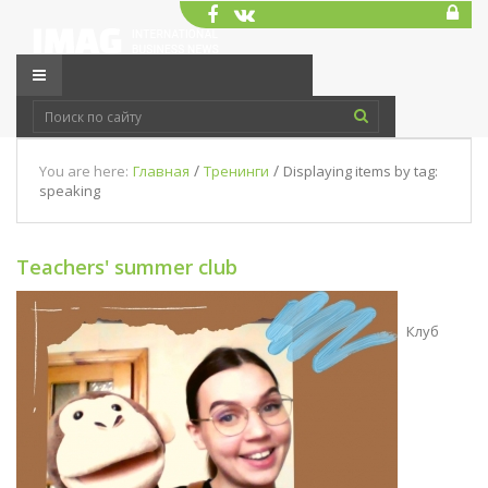
/
/
You are here:
Главная
Тренинги
Displaying items by tag:
speaking
Teachers' summer club
Клуб