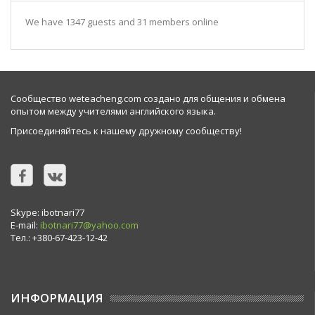
We have 1347 guests and 31 members online
Сообщество weteacheng.com создано для общения и обмена
опытом между учителями английского языка.
Присоединяйтесь к нашему дружному сообществу!
Skype: ibotnari77
E-mail:
ibotnari77@yahoo.com
Тел.: +380-67-423-12-42
ИНФОРМАЦИЯ