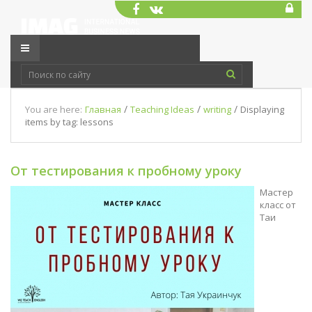
/
/
/
You are here:
Главная
Teaching Ideas
writing
Displaying
items by tag: lessons
От тестирования к пробному уроку
Мастер
класс от
Таи