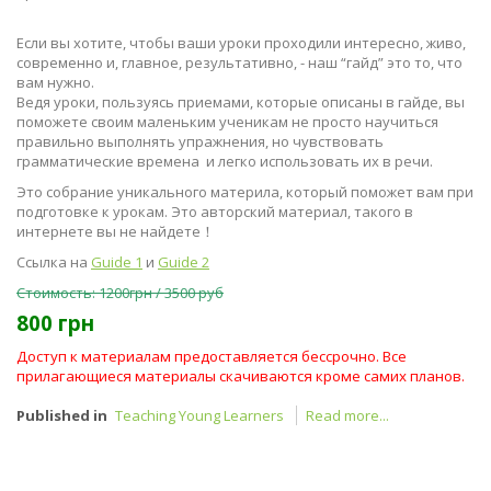
Если вы хотите, чтобы ваши уроки проходили интересно, живо,
современно и, главное, результативно, - наш “гайд” это то, что
вам нужно.
Ведя уроки, пользуясь приемами, которые описаны в гайде, вы
поможете своим маленьким ученикам не просто научиться
правильно выполнять упражнения, но чувствовать
грамматические времена и легко использовать их в речи.
Это собрание уникального материла, который поможет вам при
подготовке к урокам. Это авторский материал, такого в
интернете вы не найдете
！
Ссылка на
Guide 1
и
Guide 2
Стоимость: 1200грн / 3500 руб
800 грн
Доступ к материалам предоставляется бессрочно. Все
прилагающиеся материалы скачиваются кроме самих планов.
Published in
Teaching Young Learners
Read more...