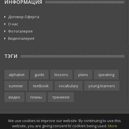
ИНФОРМАЦИЯ
Договор-Оферта
О нас
Фотогалерея
Видеогалерея
ТЭГИ
alphabet
guide
lessons
plans
speaking
summer
textbook
vocabulary
young learners
видео
планы
тренинги
Copyright © 2026 SJ iMag. All Rights Reserved
We use cookies to improve our website. By continuing to use this
Designed by
dwl.com.ua
website, you are giving consent to cookies being used.
More