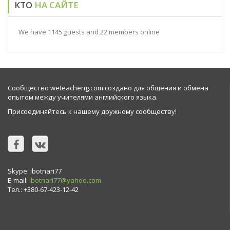
КТО
НА САЙТЕ
We have 1145 guests and 22 members online
Сообщество weteacheng.com создано для общения и обмена
опытом между учителями английского языка.
Присоединяйтесь к нашему дружному сообществу!
Skype: ibotnari77
E-mail:
ibotnari77@yahoo.com
Тел.: +380-67-423-12-42