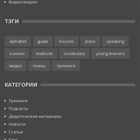
Видеогалерея
ТЭГИ
alphabet
guide
lessons
plans
speaking
summer
textbook
vocabulary
young learners
видео
планы
тренинги
КАТЕГОРИИ
Тренинги
Подкасты
Дидатические материалы
Новости
Статьи
Блог