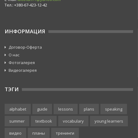
Тел.: +380-67-423-12-42
ИНФОРМАЦИЯ
Договор-Оферта
О нас
Фотогалерея
Видеогалерея
ТЭГИ
alphabet
guide
lessons
plans
speaking
summer
textbook
vocabulary
young learners
видео
планы
тренинги