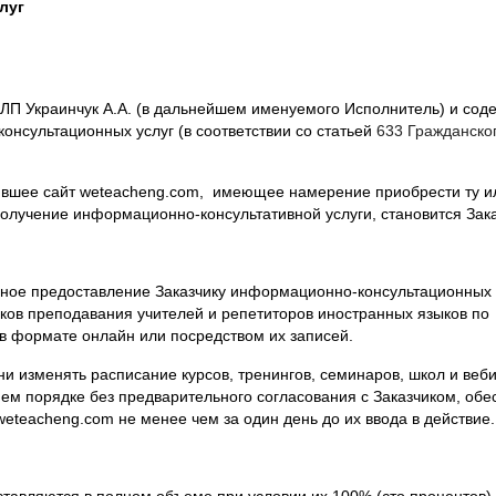
ЛП Украинчук А.А. (в дальнейшем именуемого Исполнитель) и соде
нсультационных услуг (в соответствии со статьей
633 Гражданско
ившее сайт
weteacheng
.
com
, имеющее намерение приобрести ту и
получение информационно-консультативной услуги, становится Зак
ное предоставление Заказчику информационно-консультационных 
в преподавания учителей и репетиторов иностранных языков по
 в формате онлайн или посредством их записей.
и изменять расписание курсов, тренингов, семинаров, школ и веб
м порядке без предварительного согласования с Заказчиком, обе
weteacheng
.
com
не менее чем за один день до их ввода в действие.
тавляются в полном объеме при условии их 100% (сто процентов)