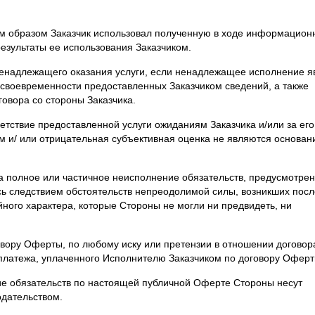
аким образом Заказчик использовал полученную в ходе информацион
езультаты ее использования Заказчиком.
 ненадлежащего оказания услуги, если ненадлежащее исполнение я
есвоевременности предоставленных Заказчиком сведений, а также
овора со стороны Заказчика.
ветствие предоставленной услуги ожиданиям Заказчика и/или за его
ям и/ или отрицательная субъективная оценка не являются основа
за полное или частичное неисполнение обязательств, предусмотре
ь следствием обстоятельств непреодолимой силы, возникших посл
йного характера, которые Стороны не могли ни предвидеть, ни
овору Оферты, по любому иску или претензии в отношении договор
платежа, уплаченного Исполнителю Заказчиком по договору Оферт
е обязательств по настоящей публичной Оферте Стороны несут
одательством.