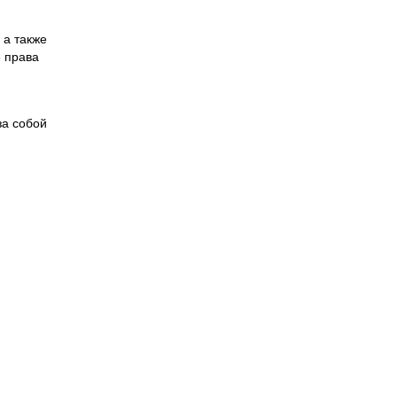
 а также
 права
за собой