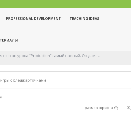
PROFESSIONAL DEVELOPMENT
TEACHING IDEAS
АТЕРИАЛЫ
рока “Production” самый важный. Он дает ...
 игры с флешкарточками
)
размер шрифта
луг