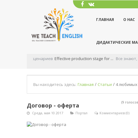
ГЛАВНАЯ
О НАС
ДИДАКТИЧЕСКИЕ М
Effective production stage for ...
Все знают, что этап у
/
/
Вы находитесь здесь:
Главная
Статьи
4 любимых
(9 голосов
Договор - оферта
Среда, мая 10 2017
Портал
Комментариев (0)
по оказанию информационно-консультативных ус