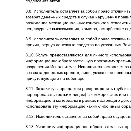
3.8. Исполнитель оставляет за собой право отключи
возврат денежных средств в случае нарушения правил
разжигание межнациональных конфликтов, отвлечени
нецензурные высказывания, хамство, оскорбление вед
3.9. Исполнитель оставляет за собой право отключи
причин, вернув денежные средства по указанным Зак
3.10. Услуги предоставляются для личного использов
информационно-образовательную программу третьим 
разрешения Исполнителя. Исполнитель оставляет за с
возврата денежных средств, лицо, указавшее неверны
присутствующего на вебинаре.
3.11. Заказчику запрещается распространять (публико
перепродавать третьим лицам) в коммерческих или 
информацию и материалы в рамках настоящего догов
использовать эту информацию каким-либо иным образ
3.12. Исполнитель оставляет за собой право осущес
3.13. Участнику информационно-образовательных пр
образовательных программ без специального на то р