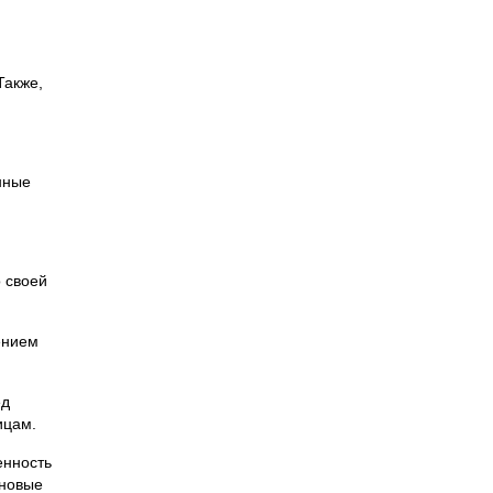
Также,
нные
 своей
ением
ед
ицам.
енность
 новые