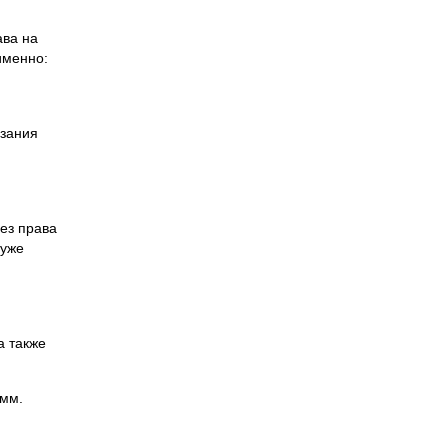
ава на
именно:
азания
без права
 уже
а также
амм.