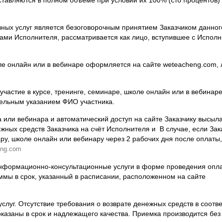
ных услуг является безоговорочным принятием Заказчиком данног
гами Исполнителя, рассматривается как лицо, вступившее с Испол
коле онлайн или в вебинаре оформляется на сайте
weteacheng
.
com
,
 участие в курсе, тренинге, семинаре, школе онлайн или в вебинар
тельным указанием ФИО участника.
 или вебинара и автоматический доступ на сайте Заказчику высыл
жных средств Заказчика на счёт Исполнителя и В случае, если Зак
нару, школе онлайн или вебинару через 2 рабочих дня после оплаты,
eng.com
 информационно-консультационные услуги в форме проведения опл
мы в срок, указанный в расписании, расположенном на сайте
услуг. Отсутствие требования о возврате денежных средств в соотве
 оказаны в срок и надлежащего качества. Приемка производится без