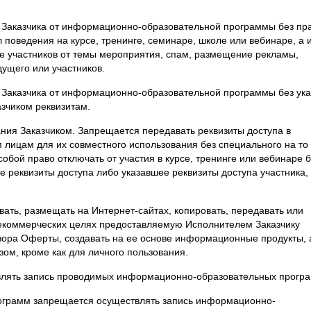
ть Заказчика от информационно-образовательной программы без пр
 поведения на курсе, тренинге, семинаре, школе или вебинаре, а 
е участников от темы мероприятия, спам, размещение рекламы,
ущего или участников.
ть Заказчика от информационно-образовательной программы без ук
азчиком реквизитам.
ания Заказчиком. Запрещается передавать реквизиты доступа в
лицам для их совместного использования без специального на то
обой право отключать от участия в курсе, тренинге или вебинаре 
е реквизиты доступа либо указавшее реквизиты доступа участника,
вать, размещать на Интернет-сайтах, копировать, передавать или
некоммерческих целях предоставляемую Исполнителем Заказчику
ора Оферты, создавать на ее основе информационные продукты, 
ом, кроме как для личного пользования.
твлять запись проводимых информационно-образовательных прогр
ограмм запрещается осуществлять запись информационно-
азрешения Исполнителя.