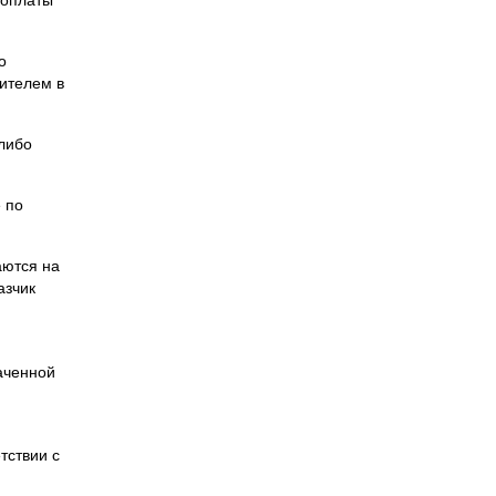
о
нителем в
 либо
е по
аются на
азчик
аченной
тствии с