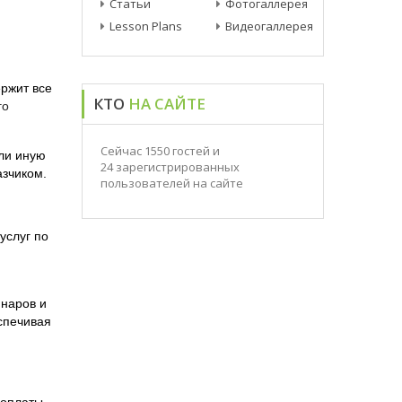
Lesson Plans
Видеогаллерея
ржит все
КТО
НА САЙТЕ
го
Сейчас 1550 гостей и
ли иную
24 зарегистрированных
азчиком.
пользователей на сайте
услуг по
инаров и
спечивая
 оплаты