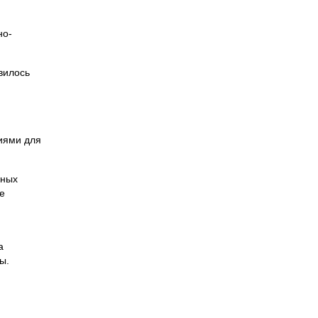
но-
вилось
ниями для
нных
е
а
ы.