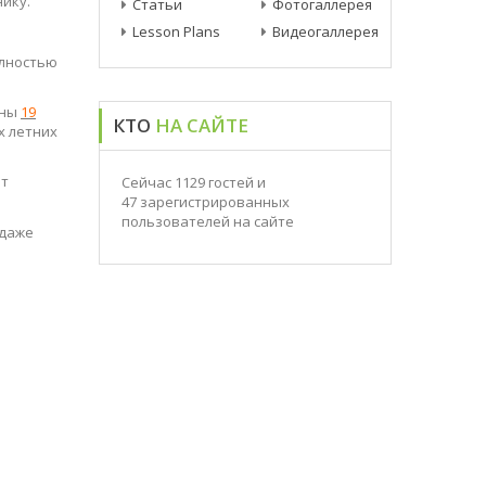
Lesson Plans
Видеогаллерея
олностью
ены
19
КТО
НА САЙТЕ
х летних
ет
Сейчас 1129 гостей и
47 зарегистрированных
пользователей на сайте
 даже
ученикам