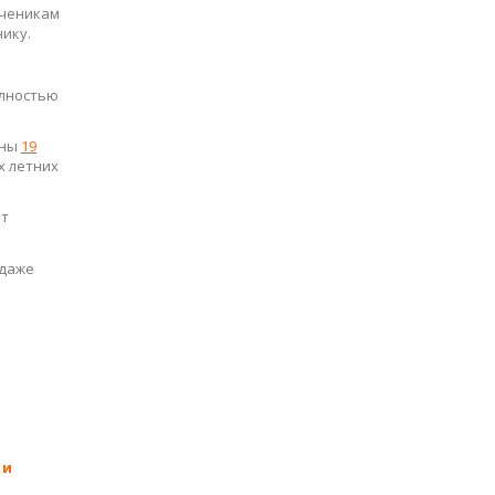
нику.
олностью
ены
19
х летних
ет
 даже
 и