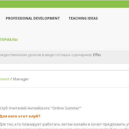
PROFESSIONAL DEVELOPMENT
TEACHING IDEAS
АТЕРИАЛЫ
рока “Production” самый важный. Он дает ...
/
pment
Manager
Клуб Учителей Английского "Online Summer"
Для кого этот клуб?
Для тех, кто планирует работать летом онлайн и хочет предложить 
интересную летнюю программу вместо классических заятий по учеб