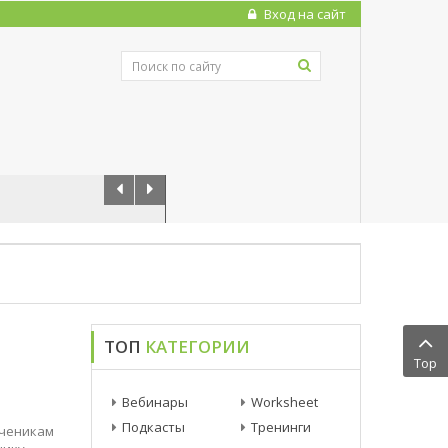
Вход на сайт
ТОП
КАТЕГОРИИ
Top
Вебинары
Worksheet
Подкасты
Тренинги
ученикам
нику.
Статьи
Фотогаллерея