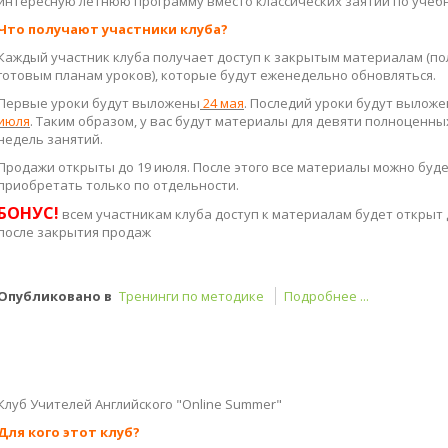
Что получают участники клуба?
Каждый участник клуба получает доступ к закрытым материалам (п
готовым планам уроков), которые будут еженедельно обновляться.
Первые уроки будут выложены
24 мая
. Последий уроки будут вылож
июля
. Таким образом, у вас будут материалы для девяти полноценны
недель занятий.
Продажи открыты до 19 июля. После этого все материалы можно буд
приобретать только по отдельности.
БОНУС!
всем участникам клуба доступ к материалам будет открыт
после закрытия продаж
Опубликовано в
Тренинги по методике
Подробнее ...
Клуб Учителей Английского "Online Summer"
Для кого этот клуб?
Для тех, кто планирует работать летом онлайн и хочет предложить 