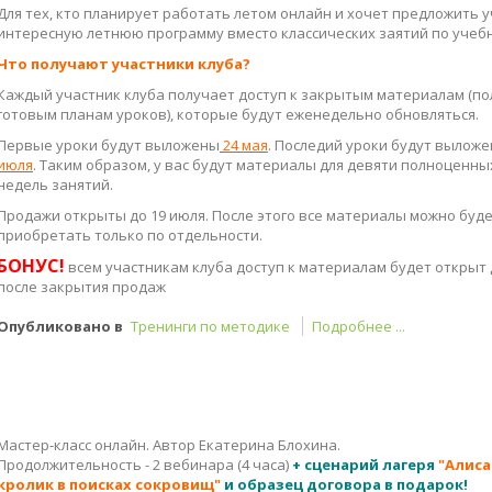
интересную летнюю программу вместо классических заятий по учеб
Что получают участники клуба?
Каждый участник клуба получает доступ к закрытым материалам (п
готовым планам уроков), которые будут еженедельно обновляться.
Первые уроки будут выложены
24 мая
. Последий уроки будут вылож
июля
. Таким образом, у вас будут материалы для девяти полноценны
недель занятий.
Продажи открыты до 19 июля. После этого все материалы можно буд
приобретать только по отдельности.
БОНУС!
всем участникам клуба доступ к материалам будет открыт
после закрытия продаж
Опубликовано в
Тренинги по методике
Подробнее ...
Мастер-класс онлайн. Автор Екатерина Блохина.
Продолжительность - 2 вебинара (4 часа)
+ сценарий лагеря
"Алиса
кролик в поисках сокровищ"
и образец договора
в подарок!