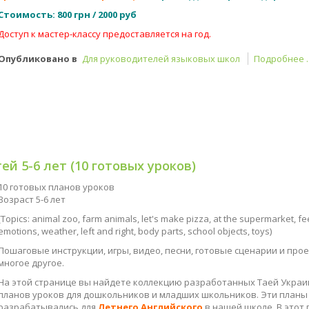
Стоимость:
800 грн / 2000 руб
Доступ к мастер-классу предоставляется на год.
Опубликовано в
Для руководителей языковых школ
Подробнее ..
й 5-6 лет (10 готовых уроков)
10 готовых планов уроков
Возраст 5-6 лет
(Topics: animal zoo, farm animals, let's make pizza, at the supermarket, fe
emotions, weather, left and right, body parts, school objects, toys)
Пошаговые инструкции, игры, видео, песни, готовые сценарии и про
многое другое.
На этой странице вы найдете коллекцию разработанных Таей Украи
планов уроков для дошкольников и младших школьников. Эти планы
разрабатывались для
Летнего Английского
в нашей школе. В этот
мы работаем без учебников, поэтому уроки прописаны от первого д