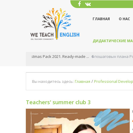
ГЛАВНАЯ
О НАС
ДИДАКТИЧЕСКИЕ М
Effective production stage for ...
Все знают, что этап у
/
Вы находитесь здесь:
Главная
Professional Develo
Teachers' summer club 3