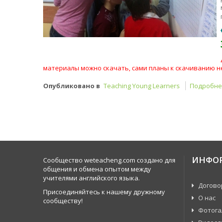
материалы можно скачать, сами планы к скачиванию н
Опубликовано в
Teaching Young Learners
Подробнее
ИНФО
Сообщество weteacheng.com создано для
общения и обмена опытом между
учителями английского языка.
Догово
Присоединяйтесь к нашему дружному
О нас
сообществу!
Фотога
Видеог