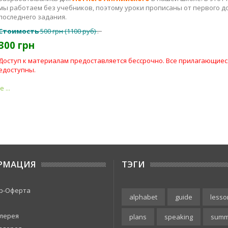
последнего задания.
Стоимость
500 грн (1100 руб)
.
300 грн
Доступ к материалам предоставляется бессрочно. Все прилагающиес
едоступны.
 ...
РМАЦИЯ
ТЭГИ
р-Оферта
alphabet
guide
lesso
лерея
plans
speaking
summ
алерея
textbook
vocabulary