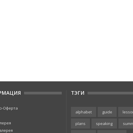
РМАЦИЯ
ТЭГИ
р-Оферта
alphabet
guide
lesso
лерея
plans
speaking
summ
алерея