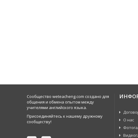
ИНФО
Сообщество weteacheng.com создано для
общения и обмена опытом между
учителями английского языка.
Догово
Присоединяйтесь к нашему дружному
О нас
сообществу!
Фотога
Видеог