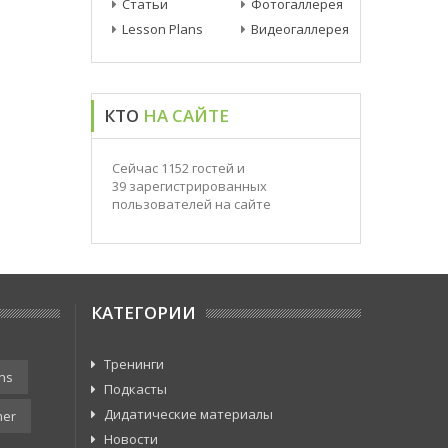
Статьи
Фотогаллерея
Lesson Plans
Видеогаллерея
КТО
НА САЙТЕ
Сейчас 1152 гостей и
39 зарегистрированных
пользователей на сайте
КАТЕГОРИИ
Тренинги
ns
Подкасты
Дидатические материалы
er
Новости