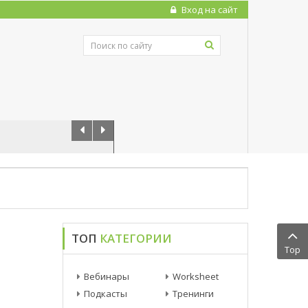
Вход на сайт
нают, что этап урока “Production” самый важный. Он дает ...
ТОП
КАТЕГОРИИ
Top
Вебинары
Worksheet
Подкасты
Тренинги