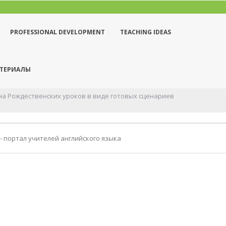
PROFESSIONAL DEVELOPMENT
TEACHING IDEAS
АТЕРИАЛЫ
оков в виде готовых сценариев
Effective production stage for ...
Все з
- портал учителей английского языка