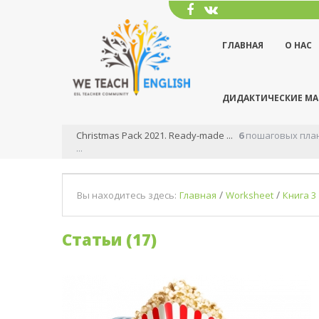
ГЛАВНАЯ
О НАС
ДИДАКТИЧЕСКИЕ М
товых сценариев
Effective production stage for ...
Все знают, что этап у
/
/
Вы находитесь здесь:
Главная
Worksheet
Книга 3
Статьи (17)