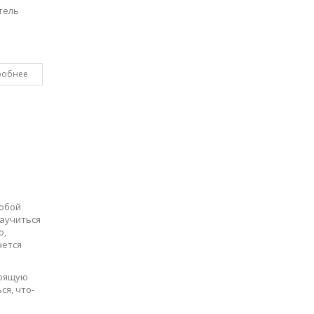
тель
робнее
собой
научиться
о,
чется
тоящую
ся, что-