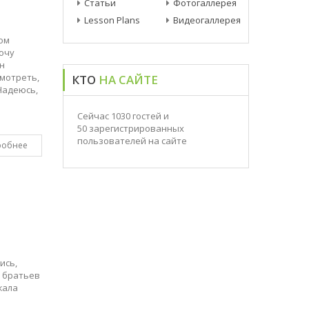
Статьи
Фотогаллерея
Lesson Plans
Видеогаллерея
мом
хочу
ен
мотреть,
КТО
НА САЙТЕ
 Надеюсь,
Сейчас 1030 гостей и
50 зарегистрированных
пользователей на сайте
робнее
ись,
х братьев
жала