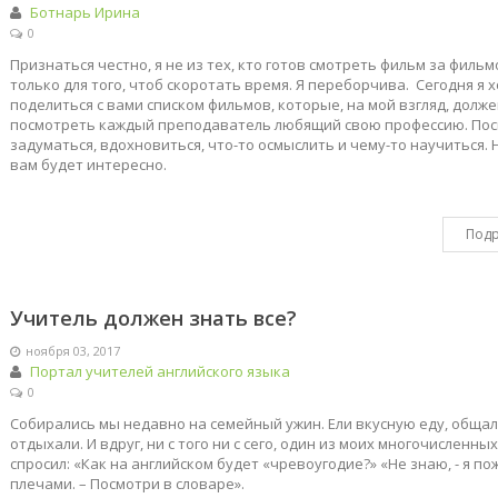
Ботнарь Ирина
0
Признаться честно, я не из тех, кто готов смотреть фильм за филь
только для того, чтоб скоротать время. Я переборчива. Сегодня я 
поделиться с вами списком фильмов, которые, на мой взгляд, долж
посмотреть каждый преподаватель любящий свою профессию. Пос
задуматься, вдохновиться, что-то осмыслить и чему-то научиться.
вам будет интересно.
Под
Учитель должен знать все?
ноября 03, 2017
Портал учителей английского языка
0
Собирались мы недавно на семейный ужин. Ели вкусную еду, общал
отдыхали. И вдруг, ни с того ни с сего, один из моих многочисленны
спросил: «Как на английском будет «чревоугодие?» «Не знаю, - я по
плечами. – Посмотри в словаре».