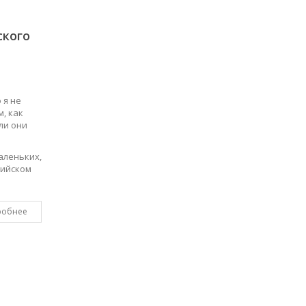
ского
 я не
м, как
ли они
аленьких,
лийском
робнее