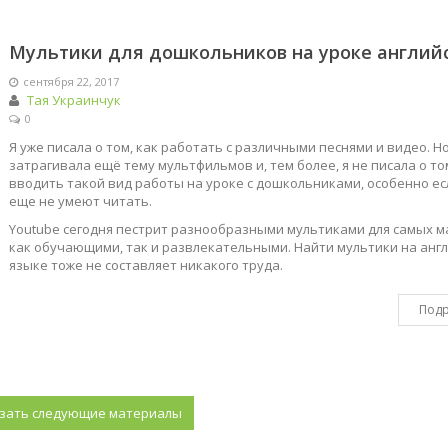
Мультики для дошкольников на уроке англий
сентября 22, 2017
Тая Украинчук
0
Я уже писала о том, как работать с различными песнями и видео. Но
затрагивала ещё тему мультфильмов и, тем более, я не писала о то
вводить такой вид работы на уроке с дошкольниками, особенно ес
еще не умеют читать.
Youtube сегодня пестрит разнообразными мультиками для самых м
как обучающими, так и развлекательными. Найти мультики на анг
языке тоже не составляет никакого труда.
Под