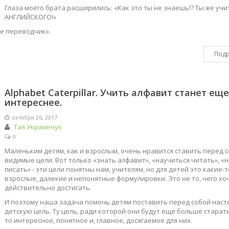
Глаза моего брата расширились: «Как это ты не знаешь!? Ты же учи
АНГЛИЙСКОГО!»
gle переводчик».
Под
Alphabet Caterpillar. Учить алфавит станет еще
интереснее.
октября 26, 2017
Тая Украинчук
0
Маленьким детям, как и взрослым, очень нравится ставить перед 
видимые цели. Вот только «знать алфавит», «научиться читать», «
писать» - эти цели понятны нам, учителям, но для детей это какие-т
взрослые, далекие и непонятные формулировки. Это не то, чего хо
действительно достигать.
И поэтому наша задача помочь детям поставить перед собой нас
детскую цель. Ту цель, ради которой они будут еще больше старать
то интересное, понятное и, главное, досягаемое для них.