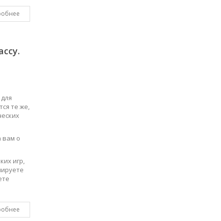
робнее
ссу.
 для
ся те же,
ческих
 вам о
ких игр,
нируете
ете
робнее