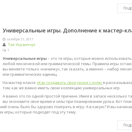
Под
Универсальные игры. Дополнение к мастер-кла
октября 21, 2017
Тая Украинчук
1
Универсальные игры
– это те игры, которые можно использовать
любой лексической или грамматической темы. Правила игры остают
вы меняете только «начинку», так сказать, а именно – набор лекси
или грамматических единиц.
На мастер-классе
«Как создавать свои уроки с нуля»
я рассказывала
том, как же важно иметь свою коллекцию универсальных игр.
А важно это по одной простой причине. Имея в запасе несколько та
вы экономите свое время и силы при планировании урока. Вот пла
аний очень было бы здорово поиграть в игру. А в какую? И вы начина
ах игры, которые подходят под эту тему.
Под