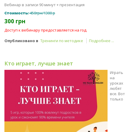
Вебинар в записи 90 минут + презентация
Стоимость:
450грн/1300 р
300 грн
Доступ к вебинару предоставляется на год.
Опубликовано в
Тренинги по методике
Подробнее ...
Кто играет, лучше знает
Играть
на
уроках
любят
все. Вот
только