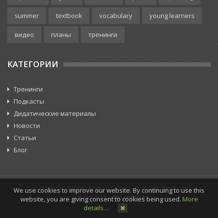
summer
textbook
vocabulary
young learners
видео
планы
тренинги
КАТЕГОРИИ
Тренинги
Подкасты
Дидатические материалы
Новости
Статьи
Блог
Copyright © 2026 My English School. All Rights Reserved.
We use cookies to improve our website. By continuing to use this
Designed by
dwl.com.ua
website, you are giving consent to cookies being used.
More
details…