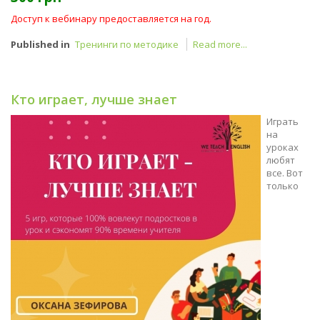
Доступ к вебинару предоставляется на год.
Published in
Тренинги по методике
Read more...
Кто играет, лучше знает
Играть
на
уроках
любят
все. Вот
только