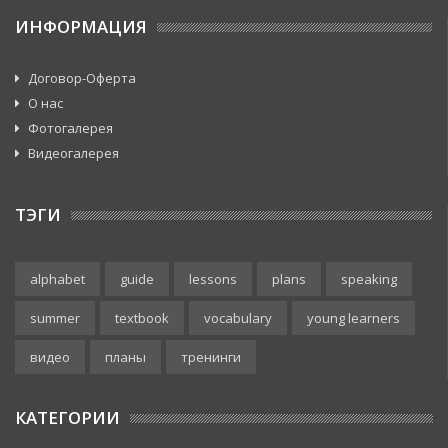
ИНФОРМАЦИЯ
Договор-Оферта
О нас
Фотогалерея
Видеогалерея
ТЭГИ
alphabet
guide
lessons
plans
speaking
summer
textbook
vocabulary
young learners
видео
планы
тренинги
КАТЕГОРИИ