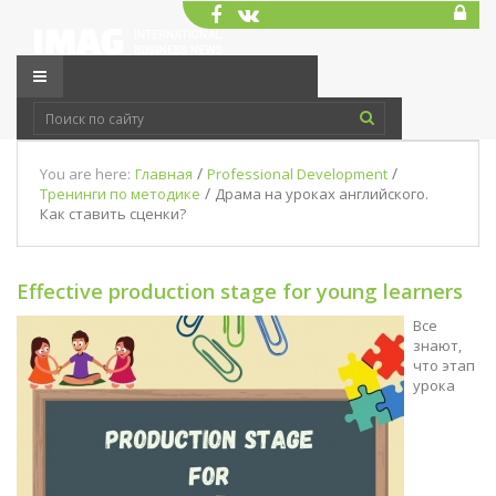
/
/
You are here:
Главная
Professional Development
/
Тренинги по методике
Драма на уроках английского.
Как ставить сценки?
Effective production stage for young learners
Все
знают,
что этап
урока