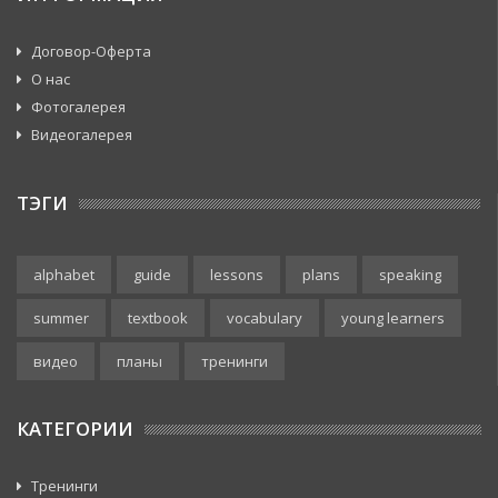
Договор-Оферта
О нас
Фотогалерея
Видеогалерея
ТЭГИ
alphabet
guide
lessons
plans
speaking
summer
textbook
vocabulary
young learners
видео
планы
тренинги
КАТЕГОРИИ
Тренинги