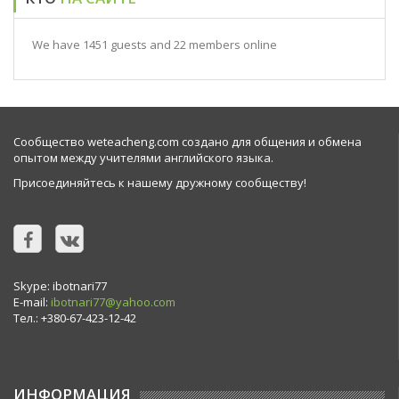
We have 1451 guests and 22 members online
Сообщество weteacheng.com создано для общения и обмена
опытом между учителями английского языка.
Присоединяйтесь к нашему дружному сообществу!
Skype: ibotnari77
E-mail:
ibotnari77@yahoo.com
Тел.: +380-67-423-12-42
ИНФОРМАЦИЯ