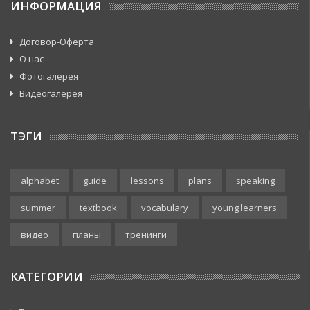
ИНФОРМАЦИЯ
Договор-Оферта
О нас
Фотогалерея
Видеогалерея
ТЭГИ
alphabet
guide
lessons
plans
speaking
summer
textbook
vocabulary
young learners
видео
планы
тренинги
КАТЕГОРИИ