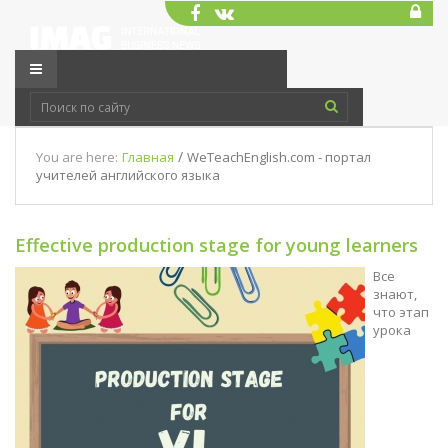
/
You are here:
Главная
WeTeachEnglish.com - портал
учителей английского языка
Effective production stage for young learners
Все
знают,
что этап
урока