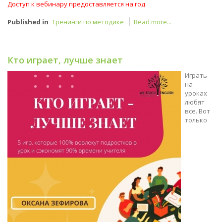
Доступ к вебинару предоставляется на год.
Published in
Тренинги по методике
Read more...
Кто играет, лучше знает
Играть
на
уроках
любят
все. Вот
только