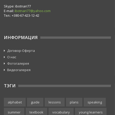
Skype: ibotnari77
E-mail:
ibotnari77@yahoo.com
Тел.: +380-67-423-12-42
ИНФОРМАЦИЯ
Договор-Оферта
О нас
Фотогалерея
Видеогалерея
ТЭГИ
alphabet
guide
lessons
plans
speaking
summer
textbook
vocabulary
young learners