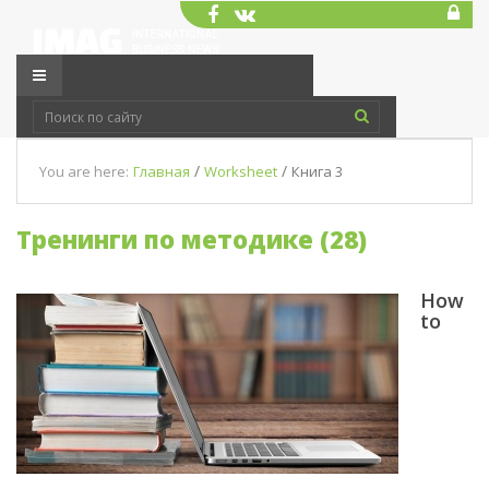
/
/
You are here:
Главная
Worksheet
Книга 3
Тренинги по методике (28)
How
to