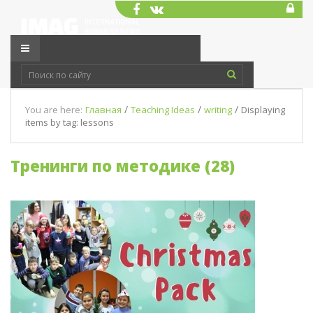
/
/
/
You are here:
Главная
Teaching Ideas
writing
Displaying
items by tag: lessons
Тренинги по методике (28)