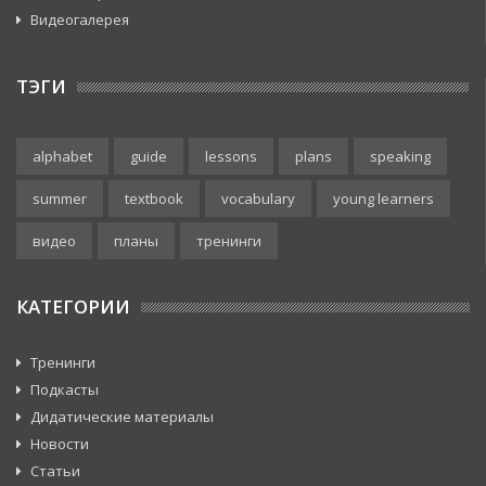
Видеогалерея
ТЭГИ
alphabet
guide
lessons
plans
speaking
summer
textbook
vocabulary
young learners
видео
планы
тренинги
КАТЕГОРИИ
Тренинги
Подкасты
Дидатические материалы
Новости
Статьи