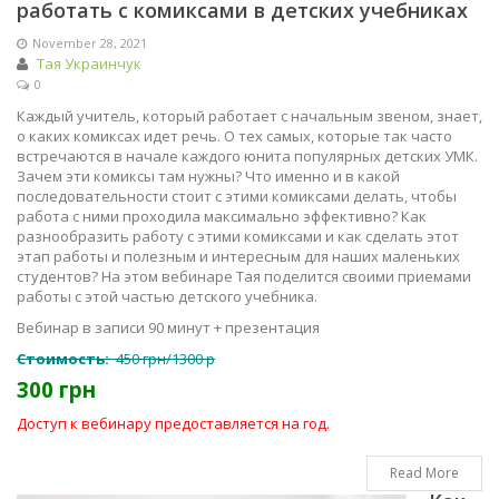
работать с комиксами в детских учебниках
November 28, 2021
Тая Украинчук
0
Каждый учитель, который работает с начальным звеном, знает,
о каких комиксах идет речь. О тех самых, которые так часто
встречаются в начале каждого юнита популярных детских УМК.
Зачем эти комиксы там нужны? Что именно и в какой
последовательности стоит с этими комиксами делать, чтобы
работа с ними проходила максимально эффективно? Как
разнообразить работу с этими комиксами и как сделать этот
этап работы и полезным и интересным для наших маленьких
студентов? На этом вебинаре Тая поделится своими приемами
работы с этой частью детского учебника.
Вебинар в записи 90 минут + презентация
Стоимость:
450 грн/1300 р
300 грн
Доступ к вебинару предоставляется на год.
Read More