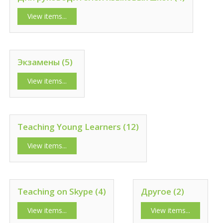
View items...
Экзамены (5)
View items...
Teaching Young Learners (12)
View items...
Teaching on Skype (4)
Другое (2)
View items...
View items...