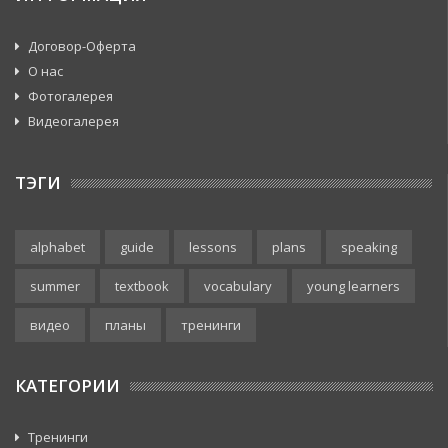
Договор-Оферта
О нас
Фотогалерея
Видеогалерея
ТЭГИ
alphabet
guide
lessons
plans
speaking
summer
textbook
vocabulary
young learners
видео
планы
тренинги
КАТЕГОРИИ
Тренинги