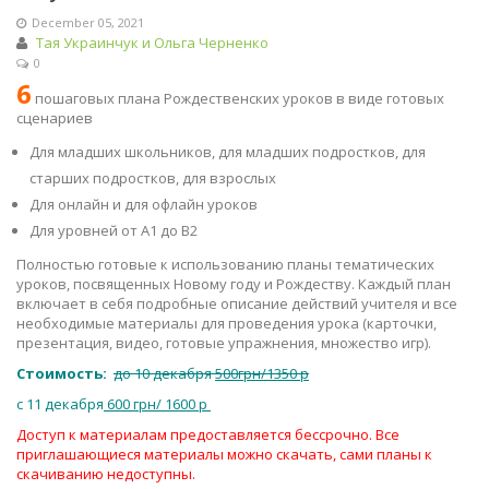
December 05, 2021
Тая Украинчук и Ольга Черненко
0
6
пошаговых плана Рождественских уроков в виде готовых
сценариев
Для младших школьников, для младших подростков, для
старших подростков, для взрослых
Для онлайн и для офлайн уроков
Для уровней от A1 до B2
Полностью готовые к использованию планы тематических
уроков, посвященных Новому году и Рождеству. Каждый план
включает в себя подробные описание действий учителя и все
необходимые материалы для проведения урока (карточки,
презентация, видео, готовые упражнения, множество игр).
Стоимость:
до 10 декабря
500грн/1350 р
c 11 декабря
600 грн/ 1600 р
Доступ к материалам предоставляется бессрочно. Все
приглашающиеся материалы можно скачать, сами планы к
скачиванию недоступны.