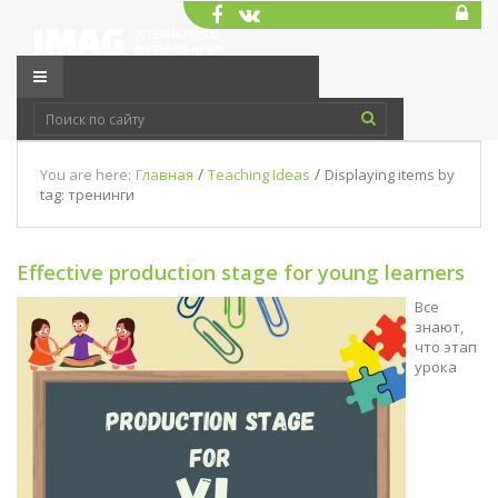
/
/
You are here:
Главная
Teaching Ideas
Displaying items by
tag: тренинги
Effective production stage for young learners
Все
знают,
что этап
урока