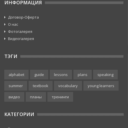
ИНФОРМАЦИЯ
Договор-Оферта
О нас
Фотогалерея
Видеогалерея
ТЭГИ
alphabet
guide
lessons
plans
speaking
summer
textbook
vocabulary
young learners
видео
планы
тренинги
КАТЕГОРИИ