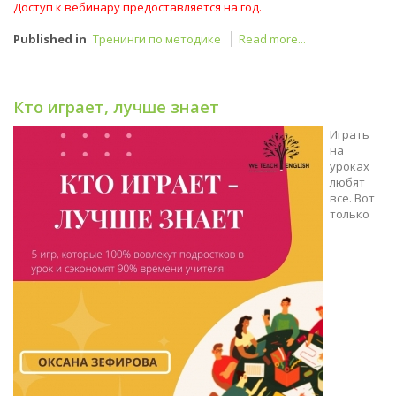
Доступ к вебинару предоставляется на год.
Published in
Тренинги по методике
Read more...
Кто играет, лучше знает
Играть
на
уроках
любят
все. Вот
только