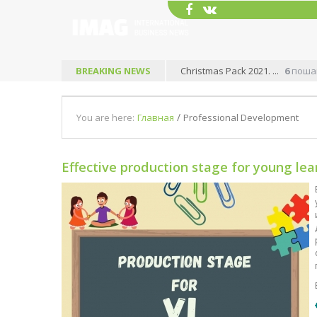
енских уроков в виде готовых ...
BREAKING NEWS
- 05 Dec 2021
Effective prod
/
You are here:
Главная
Professional Development
Effective production stage for young lea