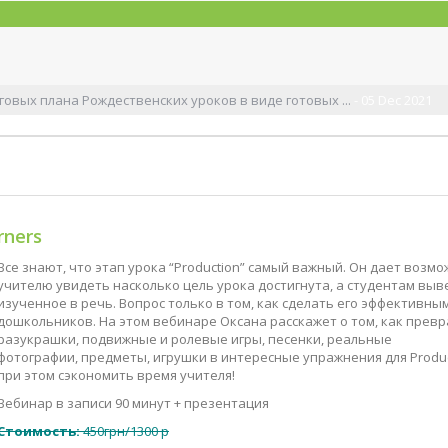
uction stage ...
Все знают, что этап урока “Production” самый важный. 
rners
Все знают, что этап урока “Production” самый важный. Он дает возм
учителю увидеть насколько цель урока достигнута, а студентам выв
изученное в речь. Вопрос только в том, как сделать его эффективным
дошкольников. На этом вебинаре Оксана расскажет о том, как прев
разукрашки, подвижные и ролевые игры, песенки, реальные
фотографии, предметы, игрушки в интересные упражнения для Produc
при этом сэкономить время учителя!
Вебинар в записи 90 минут + презентация
Стоимость:
450грн/1300 р