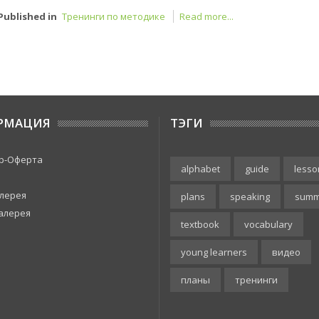
Published in
Тренинги по методике
Read more...
РМАЦИЯ
ТЭГИ
р-Оферта
alphabet
guide
lesso
лерея
plans
speaking
summ
алерея
textbook
vocabulary
young learners
видео
планы
тренинги