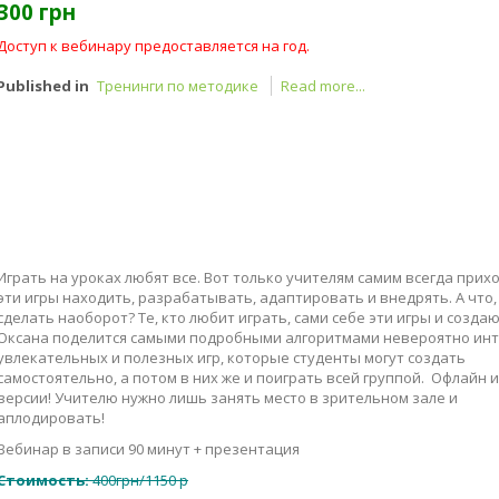
300 грн
Доступ к вебинару предоставляется на год.
Published in
Тренинги по методике
Read more...
Играть на уроках любят все. Вот только учителям самим всегда прих
эти игры находить, разрабатывать, адаптировать и внедрять. А что,
сделать наоборот? Те, кто любит играть, сами себе эти игры и созда
Оксана поделится самыми подробными алгоритмами невероятно инт
увлекательных и полезных игр, которые студенты могут создать
самостоятельно, а потом в них же и поиграть всей группой. Офлайн 
версии! Учителю нужно лишь занять место в зрительном зале и
аплодировать!
Вебинар в записи 90 минут + презентация
Стоимость:
400грн/1150 р