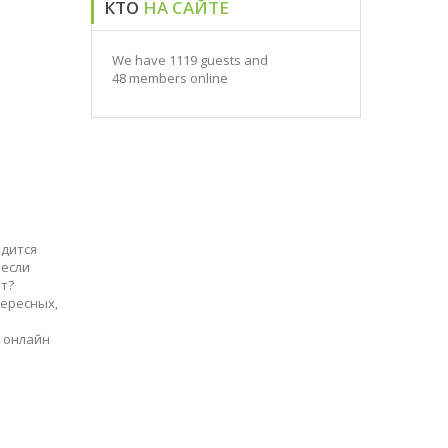
КТО
НА САЙТЕ
We have 1119 guests and
48 members online
одится
 если
ют?
ересных,
и онлайн