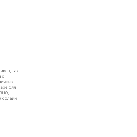
иков, так
 с
личных
наре Оля
 ЗНО,
а офлайн