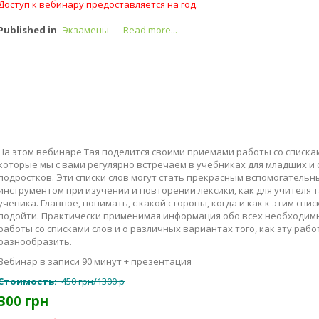
Доступ к вебинару предоставляется на год.
Published in
Экзамены
Read more...
На этом вебинаре Тая поделится своими приемами работы со спискам
которые мы с вами регулярно встречаем в учебниках для младших и
подростков. Эти списки слов могут стать прекрасным вспомогательн
инструментом при изучении и повторении лексики, как для учителя т
ученика. Главное, понимать, с какой стороны, когда и как к этим спи
подойти. Практически применимая информация обо всех необходим
работы со списками слов и о различных вариантах того, как эту рабо
разнообразить.
Вебинар в записи 90 минут + презентация
Стоимость:
450 грн/1300 р
300 грн