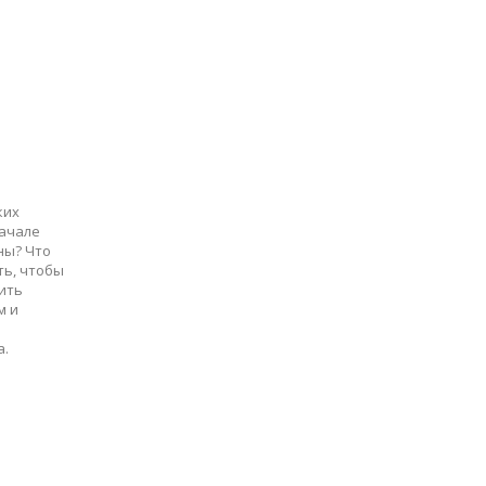
ких
начале
ны? Что
ть, чтобы
ить
м и
а.