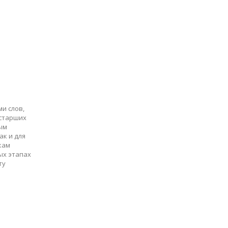
и слов,
 старших
ым
ак и для
скам
ых этапах
ту