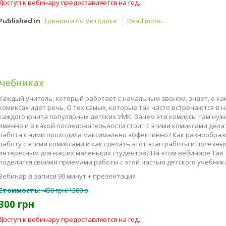
Доступ к вебинару предоставляется на год.
Published in
Тренинги по методике
Read more...
учебниках
Каждый учитель, который работает с начальным звеном, знает, о ка
комиксах идет речь. О тех самых, которые так часто встречаются в 
каждого юнита популярных детских УМК. Зачем эти комиксы там нуж
именно и в какой последовательности стоит с этими комиксами дела
работа с ними проходила максимально эффективно? Как разнообраз
работу с этими комиксами и как сделать этот этап работы и полезны
интересным для наших маленьких студентов? На этом вебинаре Тая
поделится своими приемами работы с этой частью детского учебник
Вебинар в записи 90 минут + презентация
Стоимость:
450 грн/1300 р
300 грн
Доступ к вебинару предоставляется на год.