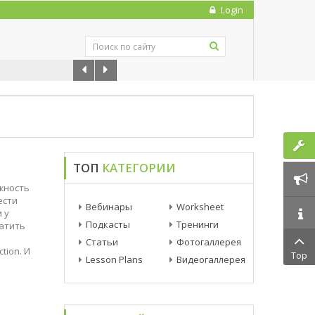
Login
Он ...
- 28 Nov 2021
ТОП
КАТЕГОРИИ
ожность
ести
Вебинары
Worksheet
 у
Подкасты
Тренинги
ратить
Статьи
Фотогаллерея
tion. И
Top
Lesson Plans
Видеогаллерея