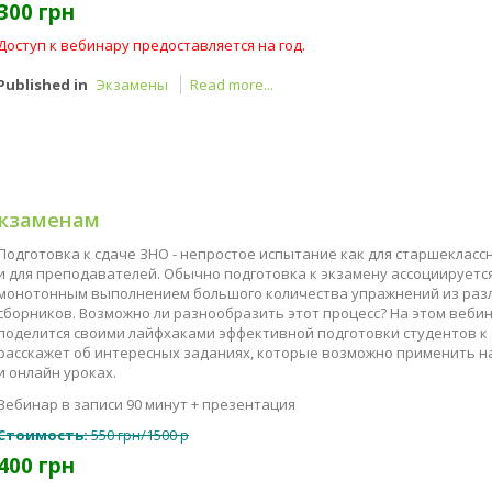
300 грн
Доступ к вебинару предоставляется на год.
Published in
Экзамены
Read more...
экзаменам
Подготовка к сдаче ЗНО - непростое испытание как для старшеклассн
и для преподавателей. Обычно подготовка к экзамену ассоциируется
монотонным выполнением большого количества упражнений из раз
сборников. Возможно ли разнообразить этот процесс? На этом веби
поделится своими лайфхаками эффективной подготовки студентов к
расскажет об интересных заданиях, которые возможно применить н
и онлайн уроках.
Вебинар в записи 90 минут + презентация
Стоимость:
550 грн/1500 р
400 грн