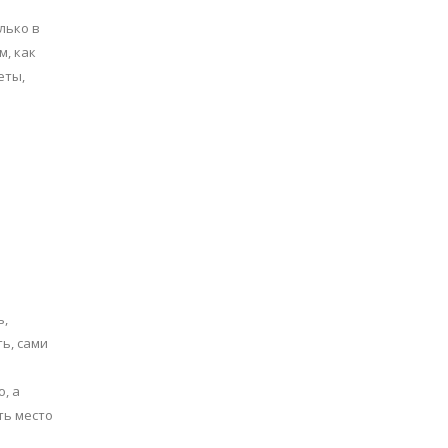
лько в
м, как
еты,
ь,
ть, сами
, а
ть место