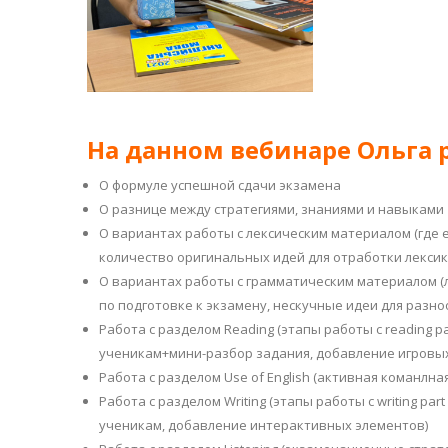
На данном вебинаре Ольга 
О формуле успешной сдачи экзамена
О разнице между стратегиями, знаниями и навыками
О вариантах работы с лексическим материалом (где 
количество оригинальных идей для отработки лексик
О вариантах работы с грамматическим материалом (л
по подготовке к экзамену, нескучные идеи для разн
Работа с разделом Reading (этапы работы с reading 
ученикам+мини-разбор задания, добавление игровы
Работа с разделом Use of English (активная команлна
Работа с разделом Writing (этапы работы с writing p
ученикам, добавление интерактивных элементов)