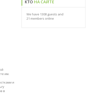
КТО
НА САЙТЕ
We have 1308 guests and
21 members online
ой
те им.
остками и
ьгу
в в