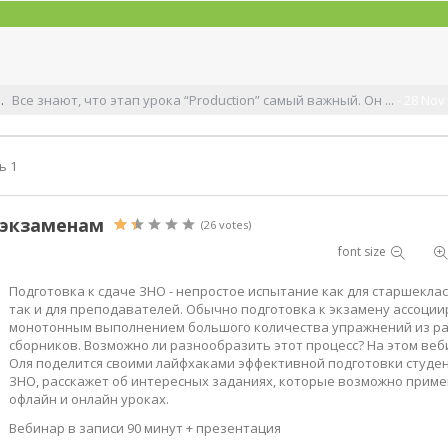
е знают, что этап урока “Production” самый важный. Он ...
- 28 Nov 202
ь 1
 экзаменам
(26 votes)
font size
Подготовка к сдаче ЗНО - непростое испытание как для старшеклас
так и для преподавателей. Обычно подготовка к экзамену ассоции
монотонным выполнением большого количества упражнений из р
сборников. Возможно ли разнообразить этот процесс? На этом ве
Оля поделится своими лайфхаками эффективной подготовки студен
ЗНО, расскажет об интересных заданиях, которые возможно приме
офлайн и онлайн уроках.
Вебинар в записи 90 минут + презентация