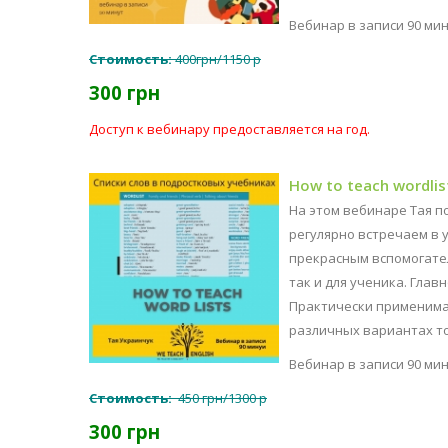
Вебинар в записи 90 ми
Стоимость:
400грн/1150 р
300 грн
Доступ к вебинару предоставляется на год.
How to teach wordlis
На этом вебинаре Тая п
регулярно встречаем в у
прекрасным вспомогател
так и для ученика. Главн
Практически применимая
различных вариантах то
Вебинар в записи 90 ми
Стоимость:
450 грн/1300 р
300 грн