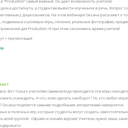
ка “Production” самый важный. Он дает возможность учителю
урока достигнута, а студентам вывести изученное в речь. Вопрос то
ффективным у дошкольников. На этом вебинаре Оксана расскажет о то
 подвижные и ролевые игры, песенки, реальные фотографии, предм
ражнения для Production. И при этом сэкономить время учителя!
нут + презентация
 р
нает
все. Вот только учителям самим всегда приходится эти игры находит
вать и внедрять. А что, если сделать наоборот? Те, кто любит игра
т? Оксана поделится самыми подробными алгоритмами невероятно
ных и полезных игр, которые студенты могут создать самостоятельно
ать всей группой. Офлайн и онлайн версии! Учителю нужно лишь заня
лодировать!