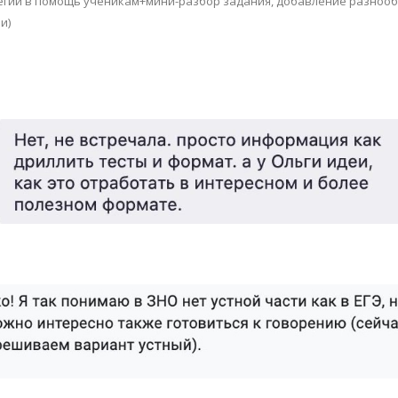
тегии в помощь ученикам+мини-разбор задания, добавление разнооб
и)