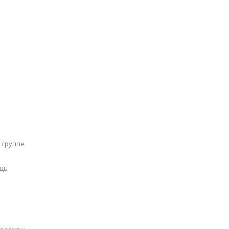
 группе
ощь