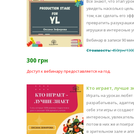
Все знают, что этап уро
увидеть насколько цель 
том, как сделать его э
превратить разукрашки,
игрушки в интересные уп
Вебинар в записи 90 ми
Стоимость:
450грн/1300
300 грн
Доступ к вебинару предоставляется на год.
Кто играет, лучше з
Играть на уроках любят 
разрабатывать, адаптиро
себе эти игры и создаю
интересных, увлекатель
потом в них же и поигр
в зрительном зале и ап