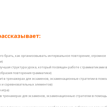
рассказывает:
его брать, как организовывать интервальное повторение, огромное
и)
учшая структура урока, который посвящен работе с грамматиками в
ообразия повторения грамматики)
part в тренажерах для экзаменов, экзаменационные стратегии в пом
х и соревновательных элементов)
я игра)
art в тренажерах для экзаменов, экзаменационные стратегии в помощь