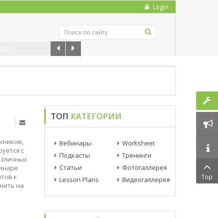
Login
1
ТОП
КАТЕГОРИИ
сников,
Вебинары
Worksheet
руется с
Подкасты
Тренинги
азличных
Статьи
Фотогаллерея
бинаре
тов к
Top
Lesson Plans
Видеогаллерея
нить на