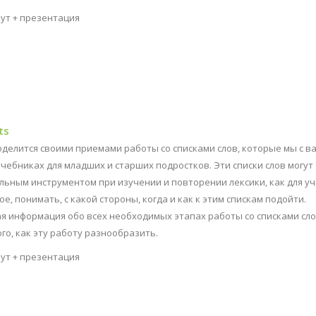
нут + презентация
ts
оделится своими приемами работы со списками слов, которые мы с в
чебниках для младших и старших подростков. Эти списки слов могут
ьным инструментом при изучении и повторении лексики, как для у
ое, понимать, с какой стороны, когда и как к этим спискам подойти.
 информация обо всех необходимых этапах работы со списками сло
го, как эту работу разнообразить.
нут + презентация