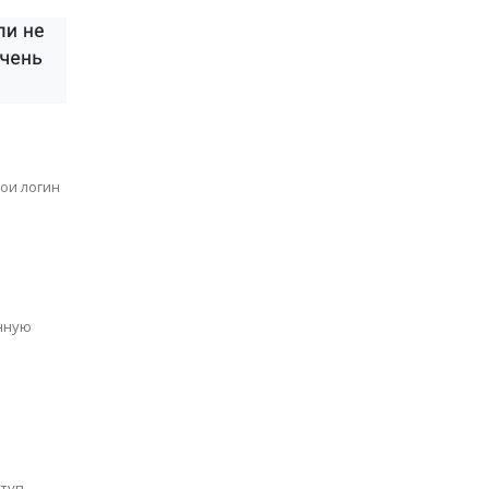
вои логин
анную
ступ