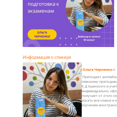
Информация о спикере
Ольга Черненко г.
Преподает английски
гимназии, преподав
К.Д.Ушинского и учи
индивидуально; офла
получает от этого о
искать все новые и
изучении инострано