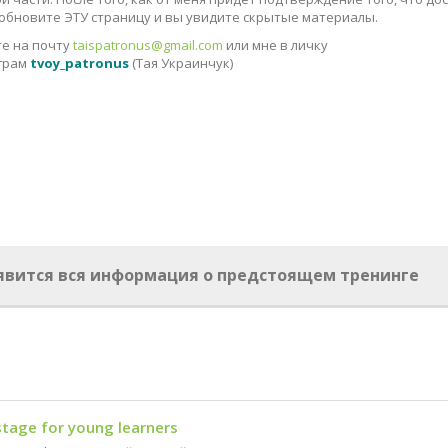
, обновите ЭТУ страницу и вы увидите скрытые материалы.
е на почту
taispatronus@gmail.com
или мне в личку
аграм
tvoy_patronus
(Тая Украинчук)
оявится вся информация о предстоящем тренинге
stage for young learners