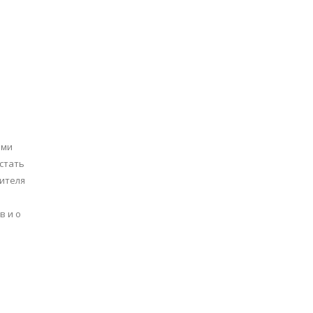
ами
 стать
чителя
в и о