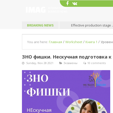
BREAKING NEWS
Effective production stage ...
Вс
/
/
/
You are here:
Главная
Worksheet
Книга 1
Уровен
ЗНО фишки. Нескучная подготовка к
Sunday, Nov 28 2021
Экзамены
10 comments