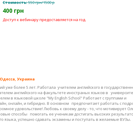
Стоимость:
550 грн/1500 р
400 грн
Доступ к вебинару предоставляется на год.
 Одесса, Украина
й уже более 5 лет. Работала учителем английского в государственн
ателем английского на факультете иностраных языков в университе
телем в языковой школе "My English School" Работает с группами и
йн, онлайн, и гибридно. В основном предпочитает работать с подр
громное удовольствие! Любовь к своему делу - то, что мотивирует Ол
 новые способы помогать ее ученикам достигать высоких результато
го языка, успешно сдавать экзамены и поступать в желаемые ВУЗы.