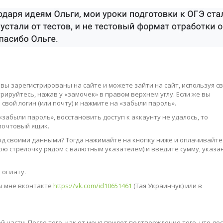
 вы зарегистрированы на сайте и можете зайти на сайт, используя с
стрируйтесь, нажав у «замочек» в правом верхнем углу. Если же вы
свой логин (или почту) и нажмите на «забыли пароль».
 «забыли пароль», восстановить доступ к аккаунту не удалось, то
 почтовый ящик.
т под своими данными? Тогда нажимайте на кнопку ниже и оплачивайте
юю стрелочку рядом с валютным указателем) и введите сумму, указ
 оплату.
ты мне вконтакте
https://vk.com/id10651461
(Тая Украинчук) или в
й части. После того, как от меня придет подтверждение того, что до