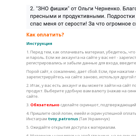
Как оплатить?
Инструкция
1. Перед тем, как оплачивать материал, убедитесь, что
и пароль. Если же аккаунта на сайте у вас нет - зареги
регистрировались и забыли данные для входа, введите 
Порой сайт, к сожалению, дает сбой. Если, при нажатии
зарегистрируйтесь на сайте заново, используя другой
2. Итак, у вас есть аккаунт и вы можете зайти на сай
продукт. Выберите удобную вам валюту (нажав на син
сайте.
3.
Обязательно
сделайте скриншот, подтверждающий
4. Пришлите свой логин, емейл и скрин успешной опла
Инстаграм
tvoy_patronus
(Тая Украинчук)
5. Ожидайте открытия доступа к материалам.
6. Материалы находятся на этой странице, на ее скрыто