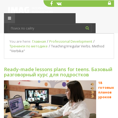
/
/
You are here:
Главная
Professional Development
/
Тренинги по методике
Teaching Irregular Verbs. Method
"Verbika"
Ready-made lessons plans for teens. Базовый
разговорный курс для подростков
18
готовых
планов
уроков