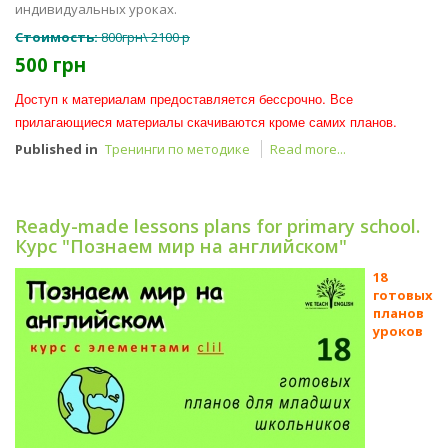
индивидуальных уроках.
Стоимость:
800грн\ 2100 р
500 грн
Доступ к материалам предоставляется бессрочно. Все
прилагающиеся материалы скачиваются кроме самих планов.
Published in
Тренинги по методике
Read more...
Ready-made lessons plans for primary school.
Курс "Познаем мир на английском"
18
готовых
планов
уроков