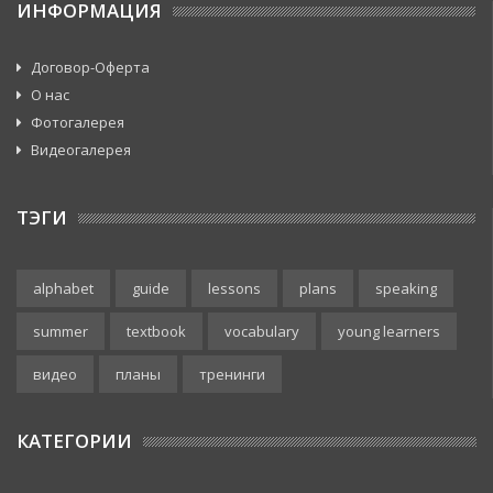
ИНФОРМАЦИЯ
Договор-Оферта
О нас
Фотогалерея
Видеогалерея
ТЭГИ
alphabet
guide
lessons
plans
speaking
summer
textbook
vocabulary
young learners
видео
планы
тренинги
КАТЕГОРИИ