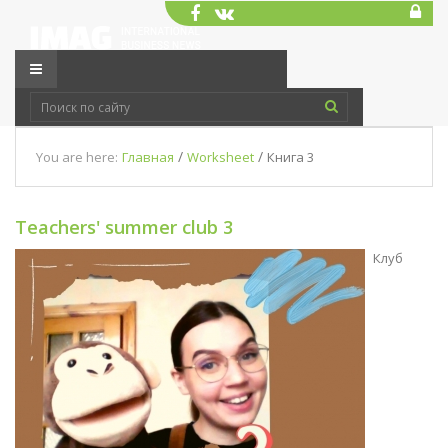
/
/
You are here:
Главная
Worksheet
Книга 3
Teachers' summer club 3
Клуб