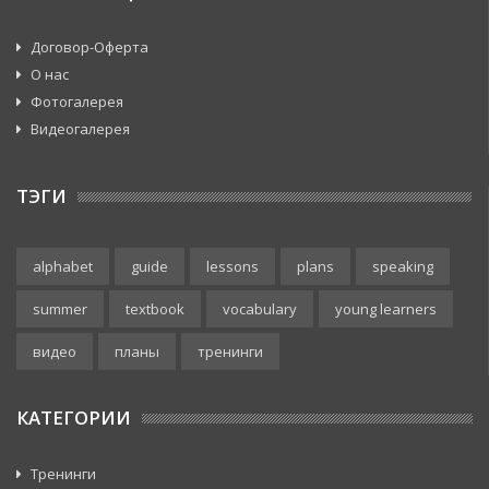
Договор-Оферта
О нас
Фотогалерея
Видеогалерея
ТЭГИ
alphabet
guide
lessons
plans
speaking
summer
textbook
vocabulary
young learners
видео
планы
тренинги
КАТЕГОРИИ
Тренинги