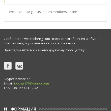
We have 1138 guests and 24 members online
Сообщество weteacheng.com создано для общения и обмена
опытом между учителями английского языка.
Присоединяйтесь к нашему дружному сообществу!
Skype: ibotnari77
E-mail:
ibotnari77@yahoo.com
Тел.: +380-67-423-12-42
ИНФОРМАЦИЯ