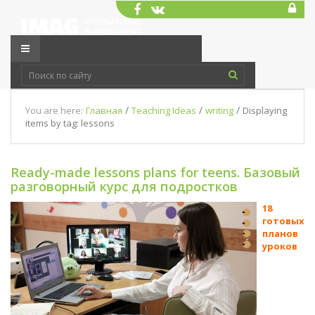
/
/
/
You are here:
Главная
Teaching Ideas
writing
Displaying
items by tag: lessons
Ready-made lessons plans for teens. Базовый
разговорный курс для подростков
18
готовых
планов
уроков