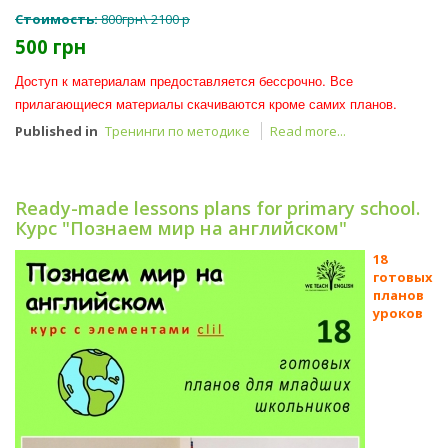
Стоимость:
800грн\ 2100 р
500 грн
Доступ к материалам предоставляется бессрочно. Все
прилагающиеся материалы скачиваются кроме самих планов.
Published in
Тренинги по методике
Read more...
Ready-made lessons plans for primary school.
Курс "Познаем мир на английском"
18
готовых
планов
уроков