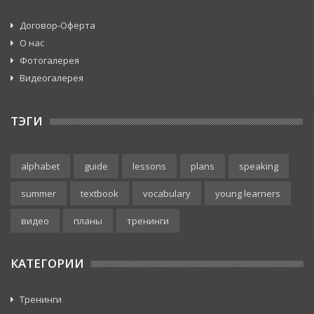
Договор-Оферта
О нас
Фотогалерея
Видеогалерея
ТЭГИ
alphabet
guide
lessons
plans
speaking
summer
textbook
vocabulary
young learners
видео
планы
тренинги
КАТЕГОРИИ
Тренинги