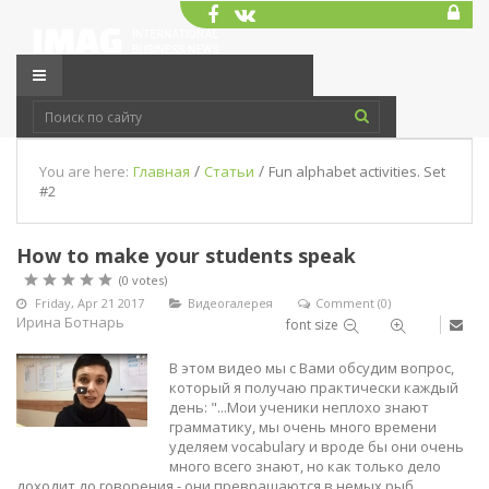
/
/
You are here:
Главная
Статьи
Fun alphabet activities. Set
#2
How to make your students speak
(0 votes)
Friday, Apr 21 2017
Видеогалерея
Comment (0)
Ирина Ботнарь
font size
В этом видео мы с Вами обсудим вопрос,
который я получаю практически каждый
день: "...Мои ученики неплохо знают
грамматику, мы очень много времени
уделяем vocabulary и вроде бы они очень
много всего знают, но как только дело
доходит до говорения,- они превращаются в немых рыб.