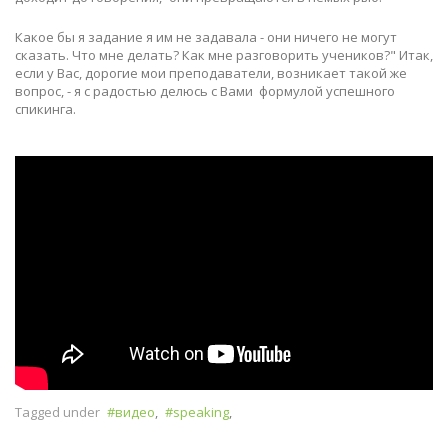
Какое бы я задание я им не задавала - они ничего не могут
сказать. Что мне делать? Как мне разговорить учеников?" Итак,
если у Вас, дорогие мои преподаватели, возникает такой же
вопрос, - я с радостью делюсь с Вами формулой успешного
спикинга.
Tagged under
видео
,
speaking
,