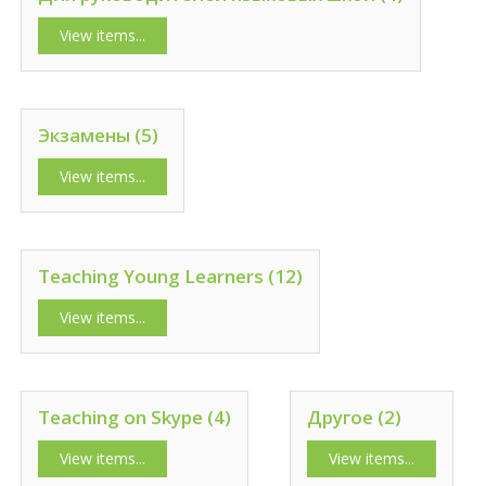
View items...
Экзамены (5)
View items...
Teaching Young Learners (12)
View items...
Teaching on Skype (4)
Другое (2)
View items...
View items...