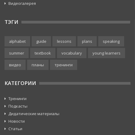
Видеогалерея
ТЭГИ
alphabet
guide
lessons
plans
speaking
summer
textbook
vocabulary
young learners
видео
планы
тренинги
КАТЕГОРИИ
Тренинги
Подкасты
Дидатические материалы
Новости
Статьи