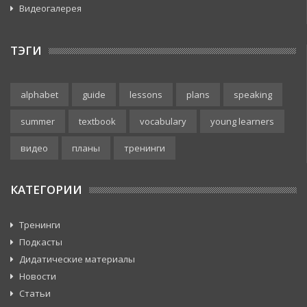
Видеогалерея
ТЭГИ
alphabet
guide
lessons
plans
speaking
summer
textbook
vocabulary
young learners
видео
планы
тренинги
КАТЕГОРИИ
Тренинги
Подкасты
Дидатические материалы
Новости
Статьи