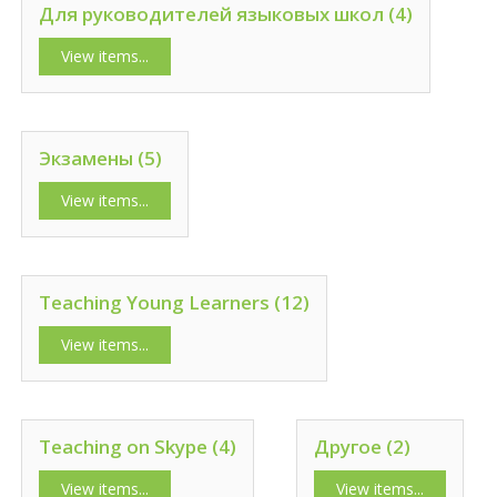
Для руководителей языковых школ (4)
View items...
Экзамены (5)
View items...
Teaching Young Learners (12)
View items...
Teaching on Skype (4)
Другое (2)
View items...
View items...