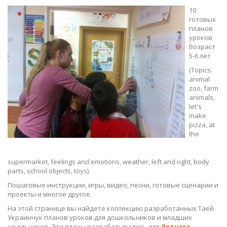
10
готовых
планов
уроков
Возраст
5-6 лет
(Topics:
animal
zoo, farm
animals,
let's
make
pizza, at
the
supermarket, feelings and emotions, weather, left and right, body
parts, school objects, toys)
Пошаговые инструкции, игры, видео, песни, готовые сценарии и
проекты и многое другое.
На этой странице вы найдете коллекцию разработанных Таей
Украинчук планов уроков для дошкольников и младших
школьников. Эти планы разрабатывались для
Летнего