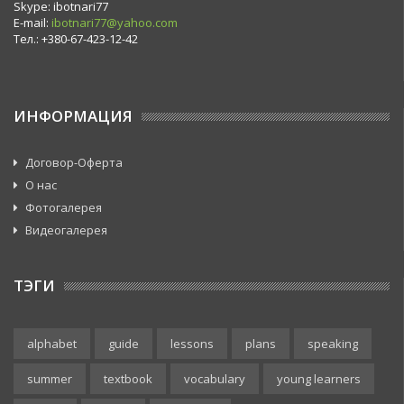
Skype: ibotnari77
E-mail:
ibotnari77@yahoo.com
Тел.: +380-67-423-12-42
ИНФОРМАЦИЯ
Договор-Оферта
О нас
Фотогалерея
Видеогалерея
ТЭГИ
alphabet
guide
lessons
plans
speaking
summer
textbook
vocabulary
young learners