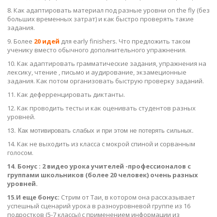
8. Как адаптировать материал под разные уровни on the fly (без
больших временных затрат) и как быстро проверять такие
задания.
9. Более
20 идей
для early finishers. Что предложить таком
ученику вместо обычного дополнительного упражнения.
10. Как адаптировать грамматические задания, упражнения на
лексику, чтение , письмо и аудирование, экзамеционные
задания. Как потом организовать быструю проверку заданий.
11. Как деферренцировать диктанты.
12. Как проводить тесты и как оценивать студентов разных
уровней.
13. Как мотивировать слабых и при этом не потерять сильных.
14. Как не выходить из класса с мокрой спиной и сорванным
голосом.
14. Бонус : 2 видео урока учителей -профессионалов с
группами школьников (более 20 человек) очень разных
уровней.
15.И еще бонус:
Стрим от Таи, в котором она рассказывает
успешный сценарий урока в разноуровневой группе из 16
подростков (5-7 классы) с применением информации из