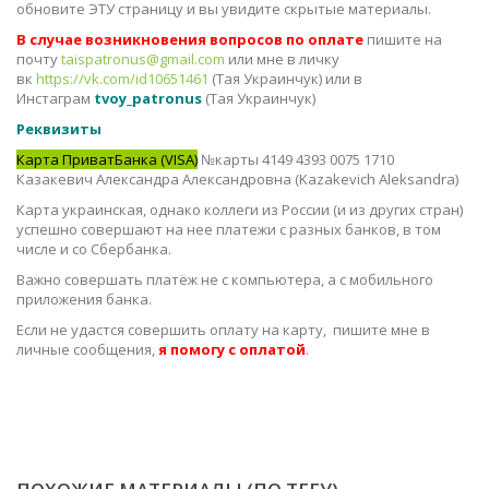
обновите ЭТУ страницу и вы увидите скрытые материалы.
В случае возникновения вопросов по оплате
пишите на
почту
taispatronus@gmail.com
или мне в личку
вк
https://vk.com/id10651461
(Тая Украинчук) или в
Инстаграм
tvoy_patronus
(Тая Украинчук)
Реквизиты
Карта ПриватБанка (VISA)
№карты 4149 4393 0075 1710
Казакевич Александра Александровна (Kazakevich Aleksandra)
Карта украинская, однако коллеги из России (и из других стран)
успешно совершают на нее платежи с разных банков, в том
числе и со Сбербанка.
Важно совершать платёж не с компьютера, а с мобильного
приложения банка.
Если не удастся совершить оплату на карту, пишите мне в
личные сообщения,
я помогу с оплатой
.