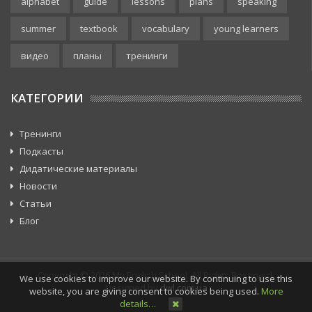
alphabet
guide
lessons
plans
speaking
summer
textbook
vocabulary
young learners
видео
планы
тренинги
КАТЕГОРИИ
Тренинги
Подкасты
Дидатические материалы
Новости
Статьи
Блог
Copyright © 2026 My English School. All Rights Reserved.
We use cookies to improve our website. By continuing to use this
Designed by
dwl.com.ua
website, you are giving consent to cookies being used.
More
details…