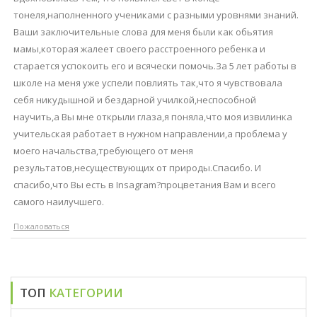
тонеля,наполненного учениками с разными уровнями знаний.
Ваши заключительные слова для меня были как обьятия
мамы,которая жалеет своего расстроенного ребенка и
старается успокоить его и всячески помочь.За 5 лет работы в
школе на меня уже успели повлиять так,что я чувствовала
себя никудышной и бездарной училкой,неспособной
научить,а Вы мне открыли глаза,я поняла,что моя извилинка
учительская работает в нужном направлении,а проблема у
моего начальства,требующего от меня
результатов,несуществующих от природы.Спасибо. И
спасибо,что Вы есть в Insagram?процветания Вам и всего
самого наилучшего.
Пожаловаться
ТОП
КАТЕГОРИИ