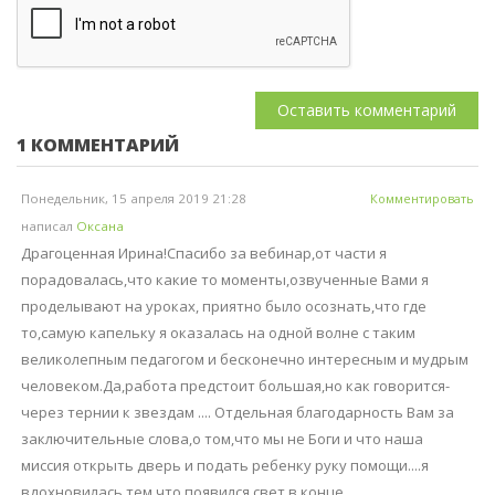
1
КОММЕНТАРИЙ
Понедельник, 15 апреля 2019 21:28
Комментировать
написал
Оксана
Драгоценная Ирина!Спасибо за вебинар,от части я
порадовалась,что какие то моменты,озвученные Вами я
проделывают на уроках, приятно было осознать,что где
то,самую капельку я оказалась на одной волне с таким
великолепным педагогом и бесконечно интересным и мудрым
человеком.Да,работа предстоит большая,но как говорится-
через тернии к звездам .... Отдельная благодарность Вам за
заключительные слова,о том,что мы не Боги и что наша
миссия открыть дверь и подать ребенку руку помощи....я
вдохновилась тем,что появился свет в конце