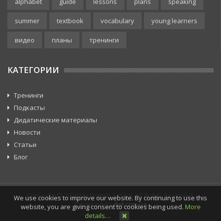
alphabet
guide
lessons
plans
speaking
summer
textbook
vocabulary
young learners
видео
планы
тренинги
КАТЕГОРИИ
Тренинги
Подкасты
Дидатические материалы
Новости
Статьи
Блог
Copyright © 2026 My English School. All Rights Reserved.
We use cookies to improve our website. By continuing to use this
Designed by
dwl.com.ua
website, you are giving consent to cookies being used.
More
details…